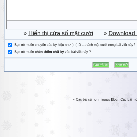
»
Hiển thị cửa sổ mặt cười
»
Download b
Bạn có muốn chuyển các ký hiệu như :) :( :D ...thành mặt cười trong bài viết này?
Bạn có muốn
chèn thêm chữ ký
vào bài viết này ?
« Các bài cũ hơn
·
inga's Blog
·
Các bài mớ