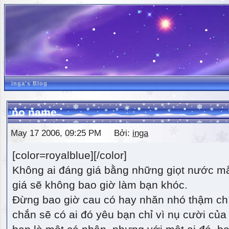
inga's Blog
no name
May 17 2006, 09:25 PM Bởi:
inga
[color=royalblue][/color]
Không ai đáng giá bằng những giọt nước m
giá sẽ không bao giờ làm bạn khóc.
Đừng bao giờ cau có hay nhăn nhó thậm ch
chắn sẽ có ai đó yêu bạn chỉ vì nụ cười của 