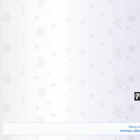
Mạng xã
VnVista I-Sh