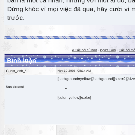
bạn là một cá nhân, nhưng với một ai đó, bạn
Đừng khóc vì mọi việc đã qua, hãy cười vì 
trước.
« Các bài cũ hơn
·
inga's Blog
·
Các bài mớ
Bình luận
Guest_vinh_*
Nov 19 2006, 08:14 AM
[background=yellow][/background][size=2][/size
Unregistered
[color=yellow][/color]