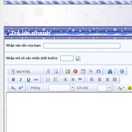
Trả lời nhanh
Nhập vào tên của bạn:
Nhập mã số xác nhận (bắt buộc):
Mã HTML
Phông
Kích cỡ phông
Phông
Cỡ chữ
Phông
Cỡ chữ