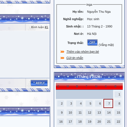
inga
Họ tên:
Nguyễn Thu Nga
Nghề nghiệp:
Học sinh
Sinh nhật:
:
13 Tháng 2 - 1990
Bình luận
#1
Nơi ở:
Hà Nội
Trạng thái:
(Vắng mặt)
Thêm vào nhóm bạn bè
Gửi tin nhắn
«
Tháng 8 2026
»
C
H
B
T
N
S
B
1
2
3
4
5
6
7
8
9
10
11
12
13
14
15
16
17
18
19
20
21
22