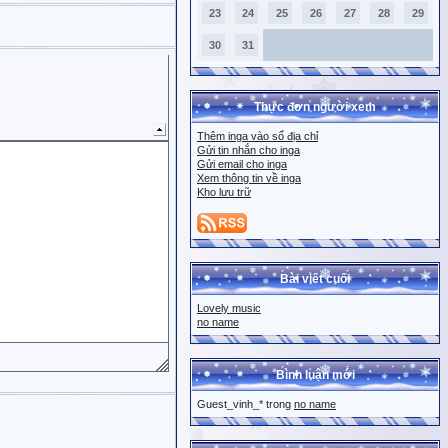
23
24
25
26
27
28
29
30
31
Thực đơn người xem
Thêm inga vào sổ địa chỉ
Gửi tin nhắn cho inga
Gửi email cho inga
Xem thông tin về inga
Kho lưu trữ
Bài viết cuối
Lovely music
no name
Bình luận mới
Guest_vinh_* trong
no name