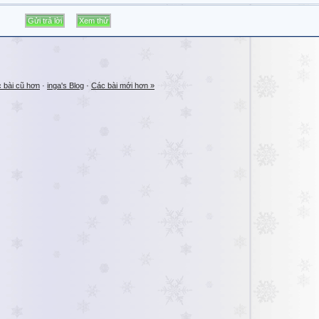
 bài cũ hơn
·
inga's Blog
·
Các bài mới hơn »