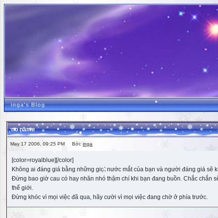
inga's Blog
no name
May 17 2006, 09:25 PM Bởi:
inga
[color=royalblue][/color]
Không ai đáng giá bằng những giọt nước mắt của bạn và người đáng giá sẽ k
Đừng bao giờ cau có hay nhăn nhó thậm chí khi bạn đang buồn. Chắc chắn sẽ có
thế giới.
Đừng khóc vì mọi việc đã qua, hãy cười vì mọi việc đang chờ ở phía trước.