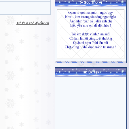
(♥ Góc Thơ ♥)
Trả lời ở chế độ đầy đủ
Tik Tik Tak