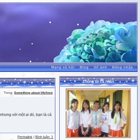
Mạng xã hội
Blog
Sổ ảnh
Đăng nhập
Thông tin cá nhân
Trong:
Something about life/love
nhưng với một ai đó, bạn là cả
Permalink
|
Bình luận: 1