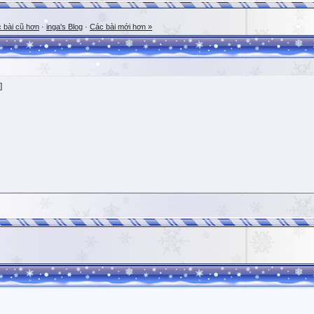
 bài cũ hơn
·
inga's Blog
·
Các bài mới hơn »
]