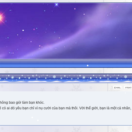
hông bao giờ làm bạn khóc.
 ai đó yêu bạn chỉ vì nụ cười của bạn mà thôi. Với thế giới, bạn là một cá nhân, 