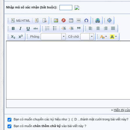
Nhập mã số xác nhận (bắt buộc):
Mã HTML
Phông
Kích cỡ phông
Phông
Cỡ chữ
Phông
Cỡ chữ
»
Hiển thị cử
Bạn có muốn chuyển các ký hiệu như :) :( :D ...thành mặt cười trong bài viết này?
Bạn có muốn
chèn thêm chữ ký
vào bài viết này ?