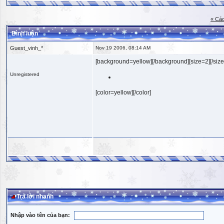
« Các
Bình luận
Guest_vinh_*
Nov 19 2006, 08:14 AM
[background=yellow][/background][size=2][/size
Unregistered
[color=yellow][/color]
Trả lời nhanh
Nhập vào tên của bạn: