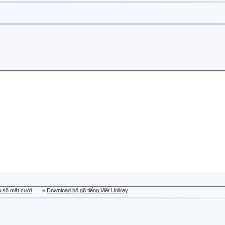
a sổ mặt cười
»
Download bộ gõ tiếng Việt Unikey