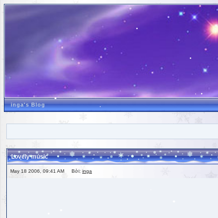
inga's Blog
Lovely music
May 18 2006, 09:41 AM Bởi:
inga