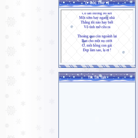
(♥ Góc Thơ ♥)
Tik Tik Tak