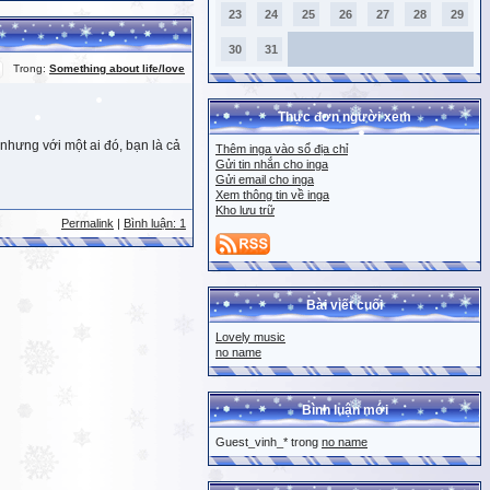
23
24
25
26
27
28
29
30
31
Trong:
Something about life/love
Thực đơn người xem
nhưng với một ai đó, bạn là cả
Thêm inga vào sổ địa chỉ
Gửi tin nhắn cho inga
Gửi email cho inga
Xem thông tin về inga
Kho lưu trữ
Permalink
|
Bình luận: 1
Bài viết cuối
Lovely music
no name
Bình luận mới
Guest_vinh_* trong
no name