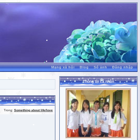
Mạng xã hội
Blog
Sổ ảnh
Đăng nhập
Thông tin cá nhân
Trong:
Something about life/love