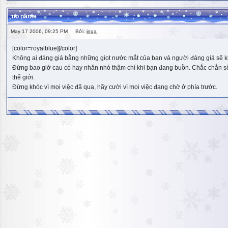
no name
May 17 2006, 09:25 PM Bởi:
inga
[color=royalblue][/color]
Không ai đáng giá bằng những giọt nước mắt của bạn và người đáng giá sẽ k
Đừng bao giờ cau có hay nhăn nhó thậm chí khi bạn đang buồn. Chắc chắn sẽ có
thế giới.
Đừng khóc vì mọi việc đã qua, hãy cười vì mọi việc đang chờ ở phía trước.