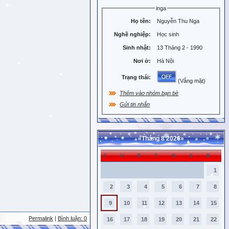
inga
Họ tên:
Nguyễn Thu Nga
Nghề nghiệp:
Học sinh
Sinh nhật:
13 Tháng 2 - 1990
Nơi ở:
Hà Nội
Trạng thái:
(Vắng mặt)
Thêm vào nhóm bạn bè
Gửi tin nhắn
«
Tháng 8 2026
»
C
H
B
T
N
S
B
1
2
3
4
5
6
7
8
9
10
11
12
13
14
15
Permalink
|
Bình luận: 0
16
17
18
19
20
21
22