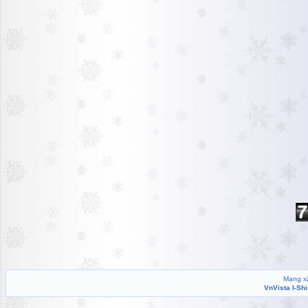
Mạng xã
VnVista I-Sh