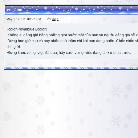
no name
May 17 2006, 09:25 PM Bởi:
inga
[color=royalblue][/color]
Không ai đáng giá bằng những giọt nước mắt của bạn và người đáng giá sẽ k
Đừng bao giờ cau có hay nhăn nhó thậm chí khi bạn đang buồn. Chắc chắn sẽ có
thế giới.
Đừng khóc vì mọi việc đã qua, hãy cười vì mọi việc đang chờ ở phía trước.