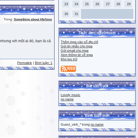
23
24
25
26
27
28
29
30
31
Trong:
Something about life/love
Thực đơn người xem
nhưng với một ai đó, bạn là cả
Thêm inga vào sổ địa chỉ
Gửi tin nhắn cho inga
Gửi email cho inga
Xem thông tin về inga
Kho lưu trữ
Permalink
|
Bình luận: 1
Bài viết cuối
Lovely music
no name
Bình luận mới
Guest_vinh_* trong
no name