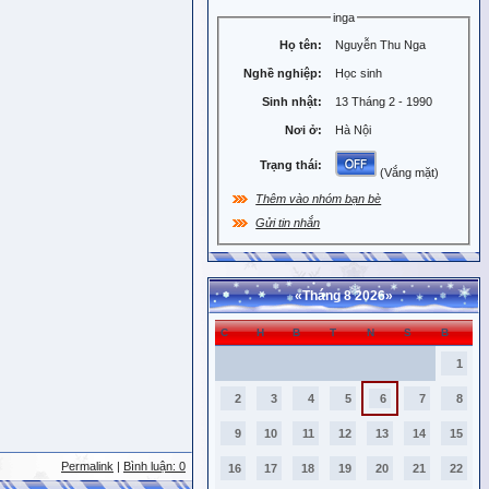
inga
Họ tên:
Nguyễn Thu Nga
Nghề nghiệp:
Học sinh
Sinh nhật:
13 Tháng 2 - 1990
Nơi ở:
Hà Nội
Trạng thái:
(Vắng mặt)
Thêm vào nhóm bạn bè
Gửi tin nhắn
«
Tháng 8 2026
»
C
H
B
T
N
S
B
1
2
3
4
5
6
7
8
9
10
11
12
13
14
15
Permalink
|
Bình luận: 0
16
17
18
19
20
21
22