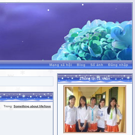
Mạng xã hội
Blog
Sổ ảnh
Đăng nhập
Thông tin cá nhân
Trong:
Something about life/love