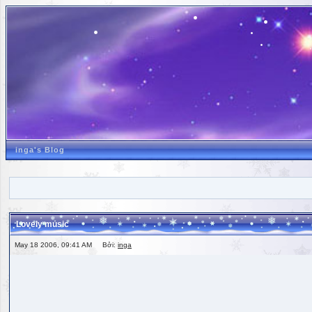
inga's Blog
Lovely music
May 18 2006, 09:41 AM Bởi:
inga