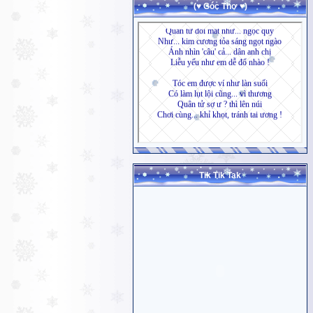
(♥ Góc Thơ ♥)
Tik Tik Tak