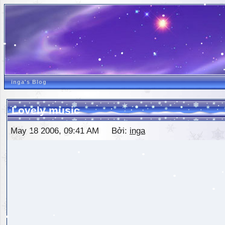
inga's Blog
Lovely music
May 18 2006, 09:41 AM Bởi:
inga