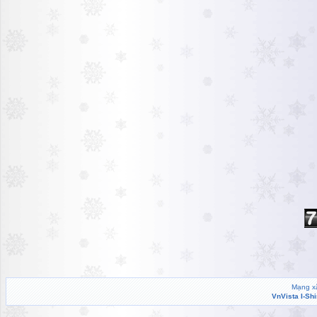
Mạng xã
VnVista I-Sh