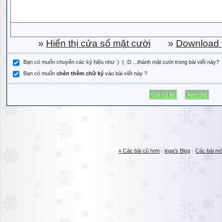
»
Hiển thị cửa sổ mặt cười
»
Download b
Bạn có muốn chuyển các ký hiệu như :) :( :D ...thành mặt cười trong bài viết này?
Bạn có muốn
chèn thêm chữ ký
vào bài viết này ?
« Các bài cũ hơn
·
inga's Blog
·
Các bài mớ