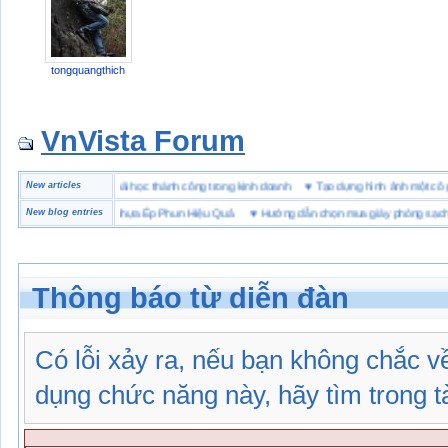
tongquangthich
VnVista Forum
c biệt” của Microsoft
New articles
♥
4 bài học thành công trong kinh doanh
♥
Tạo dựng hình ảnh một
Chọn Bột Màu Cho Nhựa Ép Phun Hiệu Quả
New blog entries
♥
Hướng dẫn chọn mua giày phòng sạch
Thông báo từ diễn đàn
Có lỗi xảy ra, nếu bạn không chắc 
dụng chức năng này, hãy tìm trong tài