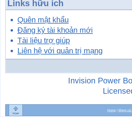
Links hữu ích
Quên mật khẩu
Đăng ký tài khoản mới
Tài liệu trợ giúp
Liên hệ với quản trị mạng
Invision Power Bo
License
Home
|
Mạng xã 