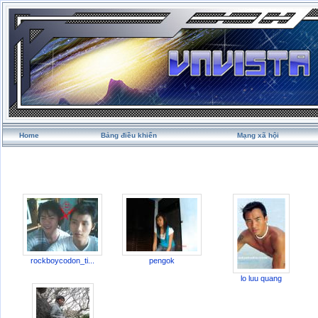
Home
Bảng điều khiển
Mạng xã hội
rockboycodon_ti...
pengok
lo luu quang