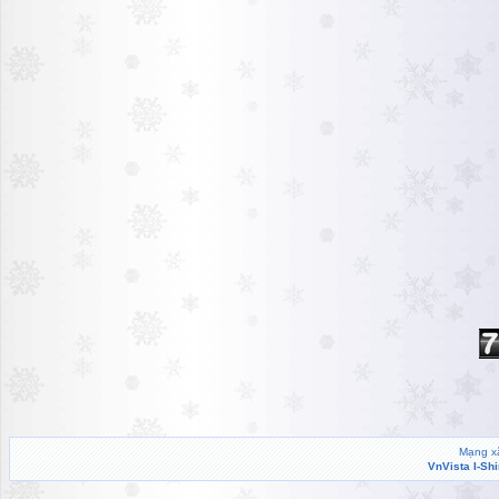
Mạng xã
VnVista I-Sh