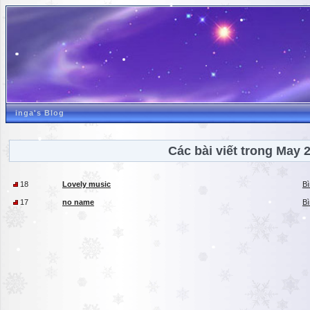
inga's Blog
Các bài viết trong May 
18
Lovely music
Bì
17
no name
Bì