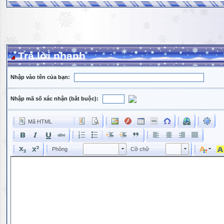
Trả lời nhanh
Nhập vào tên của bạn:
Nhập mã số xác nhận (bắt buộc):
Mã HTML
Phông
Kích cỡ phông
Phông
Cỡ chữ
Phông
Cỡ chữ