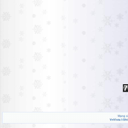
Mạng xã
VnVista I-Sh