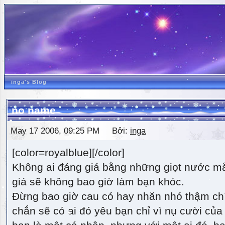
inga's Blog
no name
May 17 2006, 09:25 PM Bởi:
inga
[color=royalblue][/color]
Không ai đáng giá bằng những giọt nước m
giá sẽ không bao giờ làm bạn khóc.
Đừng bao giờ cau có hay nhăn nhó thậm ch
chắn sẽ có ai đó yêu bạn chỉ vì nụ cười của 