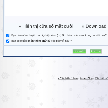
»
Hiển thị cửa sổ mặt cười
»
Download b
Bạn có muốn chuyển các ký hiệu như :) :( :D ...thành mặt cười trong bài viết này?
Bạn có muốn
chèn thêm chữ ký
vào bài viết này ?
« Các bài cũ hơn
·
inga's Blog
·
Các bài mớ