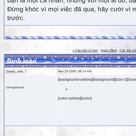
bạn là một cá nhân, nhưng với một ai đó, bạn
Đừng khóc vì mọi việc đã qua, hãy cười vì 
trước.
« Các bài cũ hơn
·
inga's Blog
·
Các bài mớ
Bình luận
Guest_vinh_*
Nov 19 2006, 08:14 AM
[background=yellow][/background][size=2][/size
Unregistered
[color=yellow][/color]