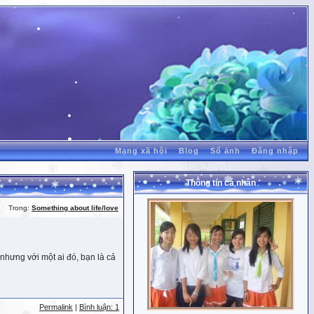
Mạng xã hội
Blog
Sổ ảnh
Đăng nhập
Thông tin cá nhân
Trong:
Something about life/love
nhưng với một ai đó, bạn là cả
Permalink
|
Bình luận: 1