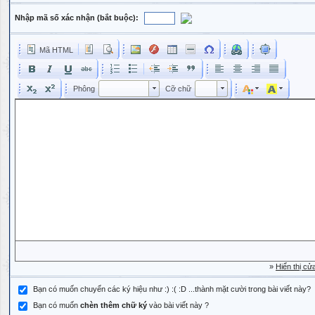
Nhập mã số xác nhận (bắt buộc):
Mã HTML
Phông
Kích cỡ phông
Phông
Cỡ chữ
Phông
Cỡ chữ
»
Hiển thị cử
Bạn có muốn chuyển các ký hiệu như :) :( :D ...thành mặt cười trong bài viết này?
Bạn có muốn
chèn thêm chữ ký
vào bài viết này ?