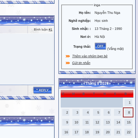
inga
Họ tên:
Nguyễn Thu Nga
Nghề nghiệp:
Học sinh
Sinh nhật:
:
13 Tháng 2 - 1990
Bình luận
#1
Nơi ở:
Hà Nội
Trạng thái:
(Vắng mặt)
Thêm vào nhóm bạn bè
Gửi tin nhắn
«
Tháng 8 2026
»
C
H
B
T
N
S
B
1
2
3
4
5
6
7
8
9
10
11
12
13
14
15
16
17
18
19
20
21
22