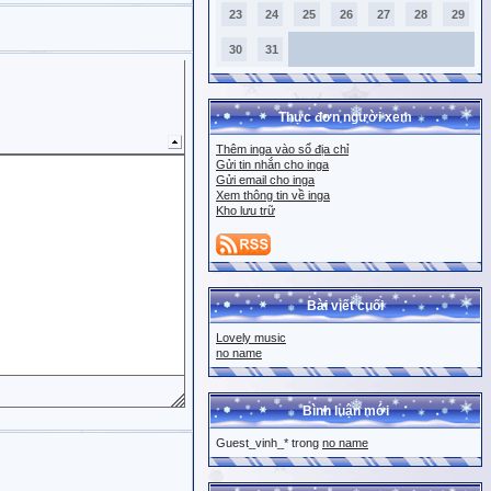
23
24
25
26
27
28
29
30
31
Thực đơn người xem
Thêm inga vào sổ địa chỉ
Gửi tin nhắn cho inga
Gửi email cho inga
Xem thông tin về inga
Kho lưu trữ
Bài viết cuối
Lovely music
no name
Bình luận mới
Guest_vinh_* trong
no name