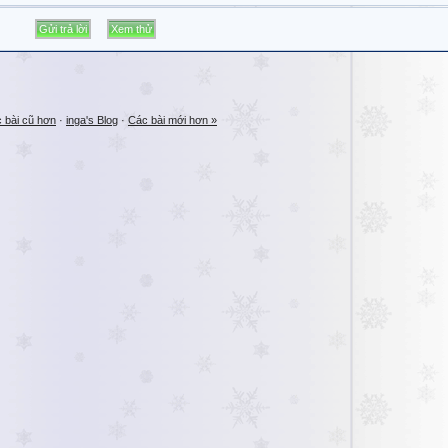
 bài cũ hơn
·
inga's Blog
·
Các bài mới hơn »