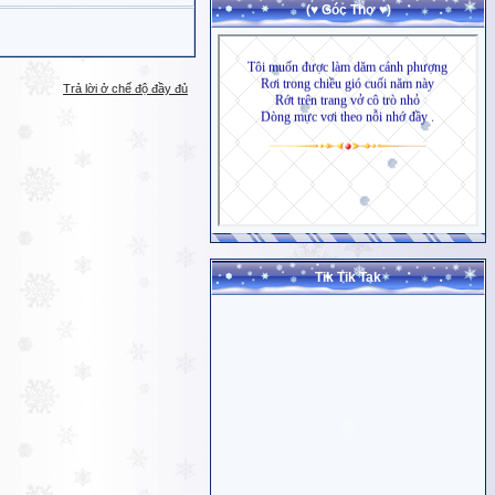
(♥ Góc Thơ ♥)
Trả lời ở chế độ đầy đủ
Tik Tik Tak