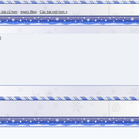
 bài cũ hơn
·
inga's Blog
·
Các bài mới hơn »
]