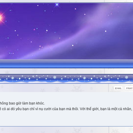
hông bao giờ làm bạn khóc.
 ai đó yêu bạn chỉ vì nụ cười của bạn mà thôi. Với thế giới, bạn là một cá nhân, 