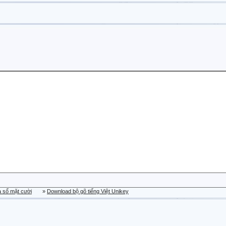
a sổ mặt cười
»
Download bộ gõ tiếng Việt Unikey