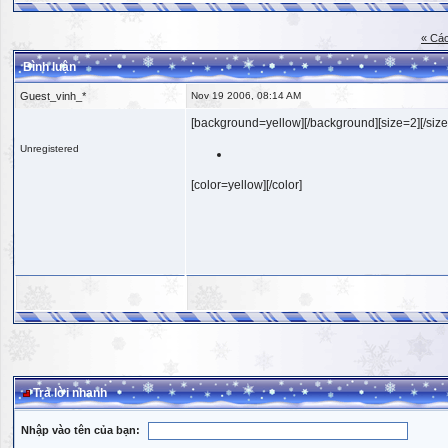
« Các
Bình luận
Guest_vinh_*
Nov 19 2006, 08:14 AM
[background=yellow][/background][size=2][/size
Unregistered
[color=yellow][/color]
Trả lời nhanh
Nhập vào tên của bạn: