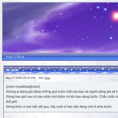
inga's Blog
no name
May 17 2006, 09:25 PM Bởi:
inga
[color=royalblue][/color]
Không ai đáng giá bằng những giọt nước mắt của bạn và người đáng giá sẽ k
Đừng bao giờ cau có hay nhăn nhó thậm chí khi bạn đang buồn. Chắc chắn sẽ có
thế giới.
Đừng khóc vì mọi việc đã qua, hãy cười vì mọi việc đang chờ ở phía trước.