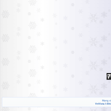
Mạng xã
VnVista I-Sh