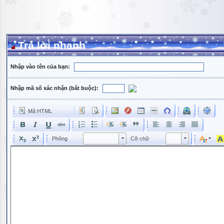
Trả lời nhanh
Nhập vào tên của bạn:
Nhập mã số xác nhận (bắt buộc):
Mã HTML
Phông
Kích cỡ phông
Phông
Cỡ chữ
Phông
Cỡ chữ