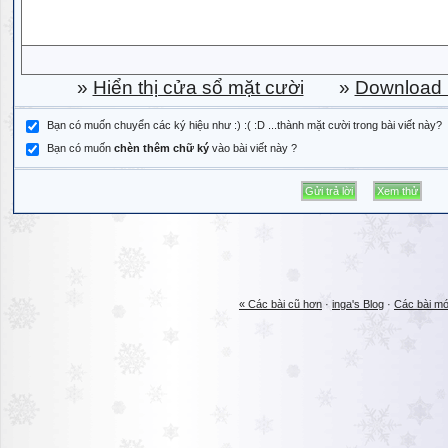
»
Hiển thị cửa sổ mặt cười
»
Download b
Bạn có muốn chuyển các ký hiệu như :) :( :D ...thành mặt cười trong bài viết này?
Bạn có muốn
chèn thêm chữ ký
vào bài viết này ?
« Các bài cũ hơn
·
inga's Blog
·
Các bài mớ