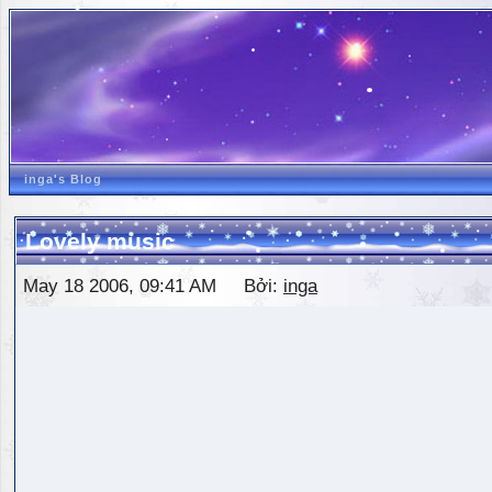
inga's Blog
Lovely music
May 18 2006, 09:41 AM Bởi:
inga