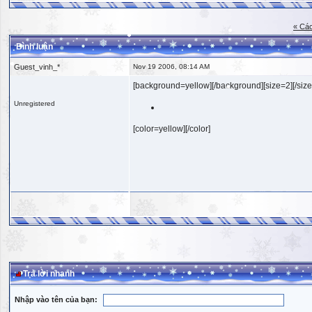
« Các
Bình luận
Guest_vinh_*
Nov 19 2006, 08:14 AM
[background=yellow][/background][size=2][/size
Unregistered
[color=yellow][/color]
Trả lời nhanh
Nhập vào tên của bạn: