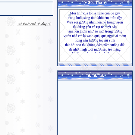
(♥ Góc Thơ ♥)
Trả lời ở chế độ đầy đủ
Tik Tik Tak