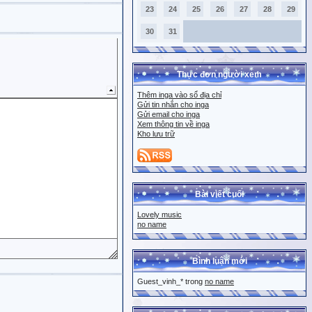
23
24
25
26
27
28
29
30
31
Thực đơn người xem
Thêm inga vào sổ địa chỉ
Gửi tin nhắn cho inga
Gửi email cho inga
Xem thông tin về inga
Kho lưu trữ
Bài viết cuối
Lovely music
no name
Bình luận mới
Guest_vinh_* trong
no name