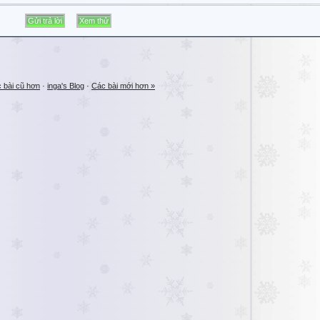
 bài cũ hơn
·
inga's Blog
·
Các bài mới hơn »