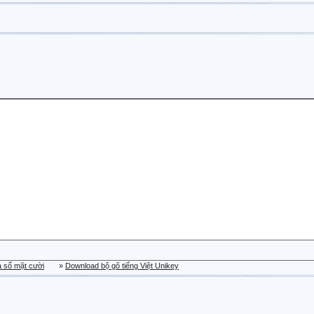
a sổ mặt cười
»
Download bộ gõ tiếng Việt Unikey