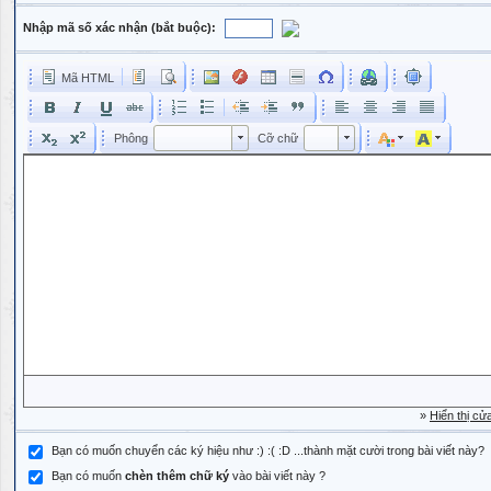
Nhập mã số xác nhận (bắt buộc):
Mã HTML
Phông
Kích cỡ phông
Phông
Cỡ chữ
Phông
Cỡ chữ
»
Hiển thị cử
Bạn có muốn chuyển các ký hiệu như :) :( :D ...thành mặt cười trong bài viết này?
Bạn có muốn
chèn thêm chữ ký
vào bài viết này ?