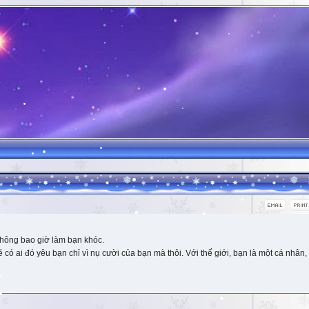
hông bao giờ làm bạn khóc.
 ai đó yêu bạn chỉ vì nụ cười của bạn mà thôi. Với thế giới, bạn là một cá nhân, 