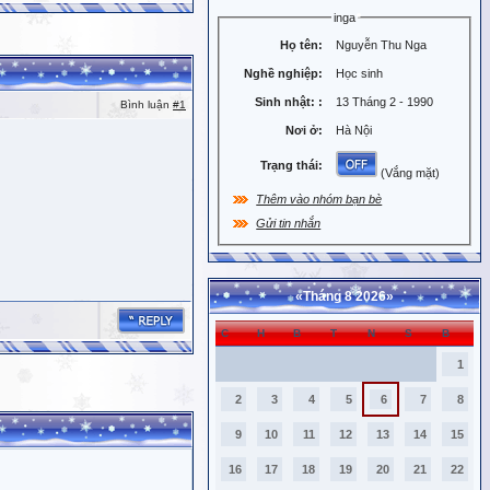
inga
Họ tên:
Nguyễn Thu Nga
Nghề nghiệp:
Học sinh
Sinh nhật:
:
13 Tháng 2 - 1990
Bình luận
#1
Nơi ở:
Hà Nội
Trạng thái:
(Vắng mặt)
Thêm vào nhóm bạn bè
Gửi tin nhắn
«
Tháng 8 2026
»
C
H
B
T
N
S
B
1
2
3
4
5
6
7
8
9
10
11
12
13
14
15
16
17
18
19
20
21
22