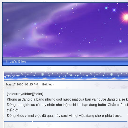
inga's Blog
no name
May 17 2006, 09:25 PM Bởi:
inga
[color=royalblue][/color]
Không ai đáng giá bằng những giọt nước mắt của bạn và người đáng giá sẽ k
Đừng bao giờ cau có hay nhăn nhó thậm chí khi bạn đang buồn. Chắc chắn sẽ có
thế giới.
Đừng khóc vì mọi việc đã qua, hãy cười vì mọi việc đang chờ ở phía trước.