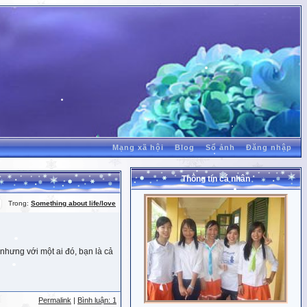
Mạng xã hội
Blog
Sổ ảnh
Đăng nhập
Thông tin cá nhân
Trong:
Something about life/love
nhưng với một ai đó, bạn là cả
Permalink
|
Bình luận: 1