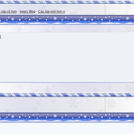
 bài cũ hơn
·
inga's Blog
·
Các bài mới hơn »
]