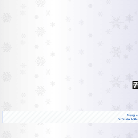
Mạng xã
VnVista I-Sh