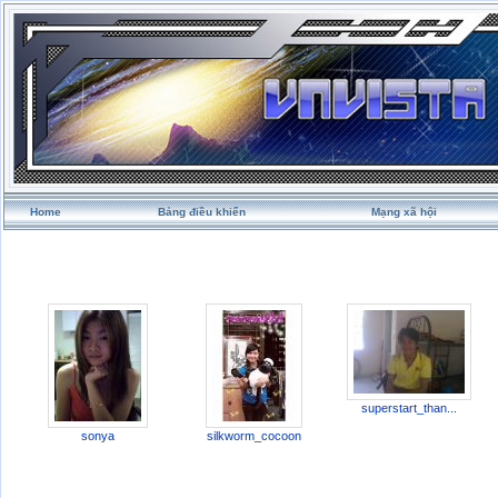
Home
Bảng điều khiển
Mạng xã hội
superstart_than...
sonya
silkworm_cocoon