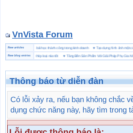
VnVista Forum
đặc biệt” của Microsoft
New articles
♥
4 bài học thành công trong kinh doanh
♥
Tạo dựng hình ảnh m
hộ lót Kevlar và lót thép loại nào tốt
New blog entries
♥
Tăng Bền Sản Phẩm Với Giải Pháp Phụ Gia Nhựa
Thông báo từ diễn đàn
Có lỗi xảy ra, nếu bạn không chắc 
dụng chức năng này, hãy tìm trong tài
Lỗi được thông báo là: