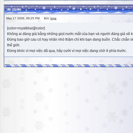
no name
May 17 2006, 09:25 PM Bởi:
inga
[color=royalblue][/color]
Không ai đáng giá bằng những giọt nước mắt của bạn và người đáng giá sẽ k
Đừng bao giờ cau có hay nhăn nhó thậm chí khi bạn đang buồn. Chắc chắn sẽ có
thế giới.
Đừng khóc vì mọi việc đã qua, hãy cười vì mọi việc đang chờ ở phía trước.