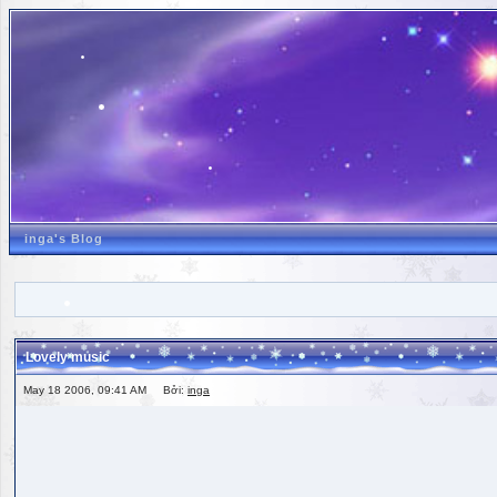
inga's Blog
Lovely music
May 18 2006, 09:41 AM Bởi:
inga