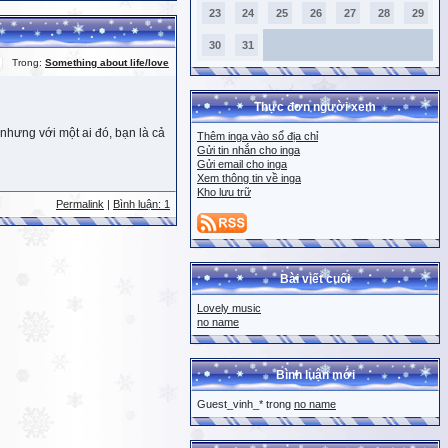
23
24
25
26
27
28
29
30
31
Trong:
Something about life/love
Thực đơn người xem
nhưng với một ai đó, bạn là cả
Thêm inga vào sổ địa chỉ
Gửi tin nhắn cho inga
Gửi email cho inga
Xem thông tin về inga
Kho lưu trữ
Permalink
|
Bình luận: 1
Bài viết cuối
Lovely music
no name
Bình luận mới
Guest_vinh_* trong
no name