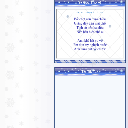
(♥ Góc Thơ ♥)
Tik Tik Tak