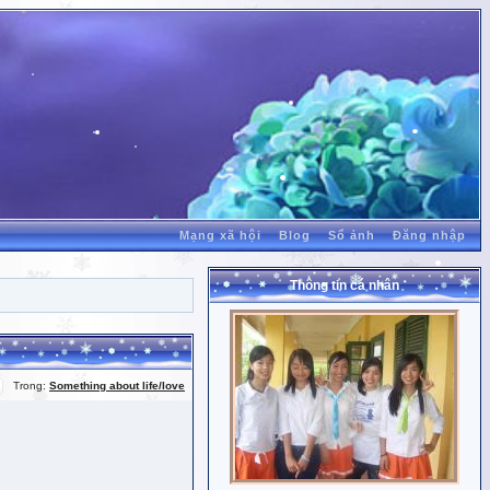
Mạng xã hội
Blog
Sổ ảnh
Đăng nhập
Thông tin cá nhân
Trong:
Something about life/love