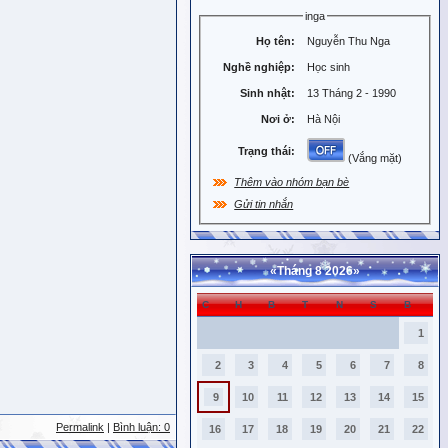
inga
Họ tên:
Nguyễn Thu Nga
Nghề nghiệp:
Học sinh
Sinh nhật:
13 Tháng 2 - 1990
Nơi ở:
Hà Nội
Trạng thái:
(Vắng mặt)
Thêm vào nhóm bạn bè
Gửi tin nhắn
«
Tháng 8 2026
»
C
H
B
T
N
S
B
1
2
3
4
5
6
7
8
9
10
11
12
13
14
15
Permalink
|
Bình luận: 0
16
17
18
19
20
21
22