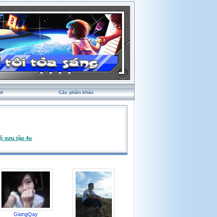
rd
Các phần khác
ộ sưu tập 4u
GiangQay