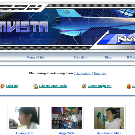
Mạng xã hội
Diễn đàn
Blog
E-Ca
Chào mừng khách viếng thăm
(
Đăng nhập
|
Đăng ký
)
Siêu thị
Các trò chơi khác
Game nhập vai
B
HoàngvAnh
Angel2404
danghoang2403