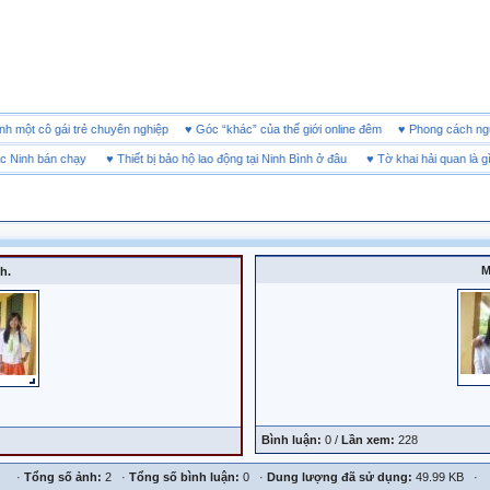
h ảnh một cô gái trẻ chuyên nghiệp
♥
Góc “khác” của thế giới online đêm
♥
Phong các
inh bán chạy
♥
Thiết bị bảo hộ lao động tại Ninh Bình ở đâu
♥
Tờ khai hải quan là gì?
M
h.
Bình luận:
0 /
Lần xem:
228
·
Tổng số ảnh:
2 ·
Tổng số bình luận:
0 ·
Dung lượng đã sử dụng:
49.99 KB ·