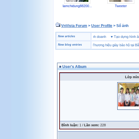
lamchidung88200...
Tweeter
VnVista Forum
>
User Profile
> Sổ ảnh
ng vấn “đặc biệt” của Microsoft
♥
4 bài học thành công trong kinh doanh
New articles
♥
Tạo dựng hìn
New blog entries
♥
Thương hiệu giày bảo hộ tại Bắc N
User's Album
Lớp mìn
Bình luận:
1 /
Lần xem:
228