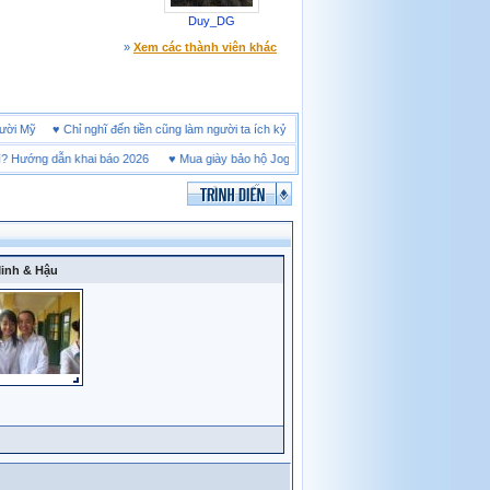
Duy_DG
»
Xem các thành viên khác
h người Mỹ
♥
Chỉ nghĩ đến tiền cũng làm người ta ích kỷ
 Hướng dẫn khai báo 2026
♥
Mua giày bảo hộ Jogger tại Bình Dương ở đâu tốt
♥
Thị trư
inh & Hậu