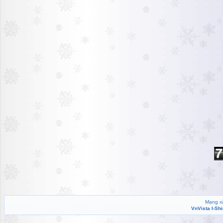
Mạng xã
VnVista I-Sh