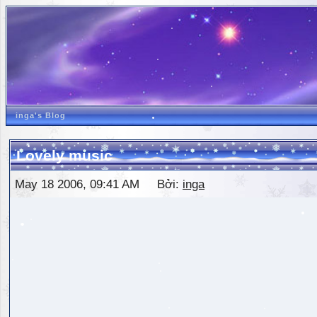
inga's Blog
Lovely music
May 18 2006, 09:41 AM Bởi:
inga