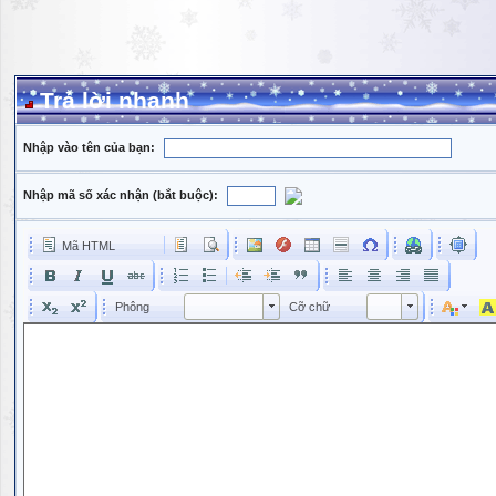
Trả lời nhanh
Nhập vào tên của bạn:
Nhập mã số xác nhận (bắt buộc):
Mã HTML
Phông
Kích cỡ phông
Phông
Cỡ chữ
Phông
Cỡ chữ