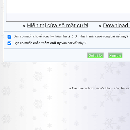
»
Hiển thị cửa sổ mặt cười
»
Download b
Bạn có muốn chuyển các ký hiệu như :) :( :D ...thành mặt cười trong bài viết này?
Bạn có muốn
chèn thêm chữ ký
vào bài viết này ?
« Các bài cũ hơn
·
inga's Blog
·
Các bài mớ