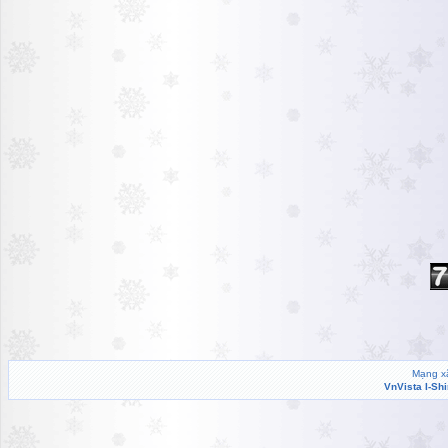
Mạng xã
VnVista I-Sh