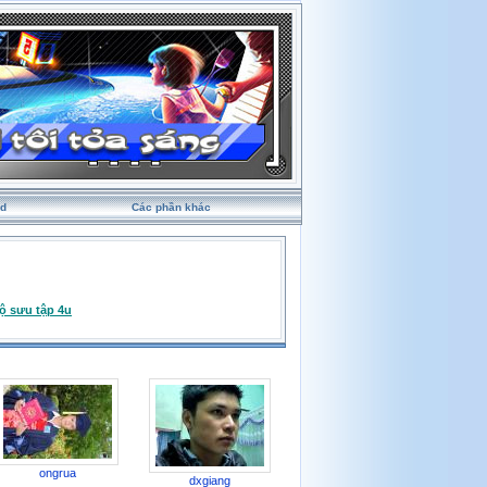
rd
Các phần khác
ộ sưu tập 4u
ongrua
dxgiang