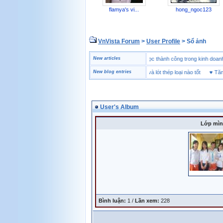
flamya's vi...
hong_ngoc123
VnVista Forum
>
User Profile
> Sổ ảnh
♥
Một số câu hỏi phỏng vấn “đặc biệt” của Microsoft
New articles
♥
4 bài học thành công trong kinh 
♥
Giày bảo hộ lót Kevlar và lót thép loại nào tốt
New blog entries
♥
Tăng B
User's Album
Lớp mìn
Bình luận:
1 /
Lần xem:
228