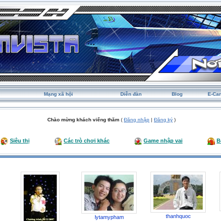
Mạng xã hội
Diễn đàn
Blog
E-Ca
Chào mừng khách viếng thăm
(
Đăng nhập
|
Đăng ký
)
Siêu thị
Các trò chơi khác
Game nhập vai
B
thanhquoc
lytamypham