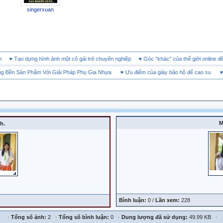
singerxuan
doanh
♥
Tạo dựng hình ảnh một cô gái trẻ chuyên nghiệp
♥
Góc “khác” của thế giới onli
ền Sản Phẩm Với Giải Pháp Phụ Gia Nhựa
♥
Ưu điểm của giày bảo hộ đế cao su
♥
SH
M
h.
Bình luận:
0 /
Lần xem:
228
·
Tổng số ảnh:
2 ·
Tổng số bình luận:
0 ·
Dung lượng đã sử dụng:
49.99 KB ·