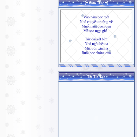
(♥ Góc Thơ ♥)
Tik Tik Tak