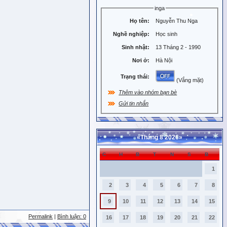
inga
Họ tên:
Nguyễn Thu Nga
Nghề nghiệp:
Học sinh
Sinh nhật:
13 Tháng 2 - 1990
Nơi ở:
Hà Nội
Trạng thái:
(Vắng mặt)
Thêm vào nhóm bạn bè
Gửi tin nhắn
«
Tháng 8 2026
»
C
H
B
T
N
S
B
1
2
3
4
5
6
7
8
9
10
11
12
13
14
15
Permalink
|
Bình luận: 0
16
17
18
19
20
21
22