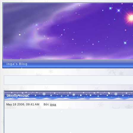
inga's Blog
Lovely music
May 18 2006, 09:41 AM Bởi:
inga