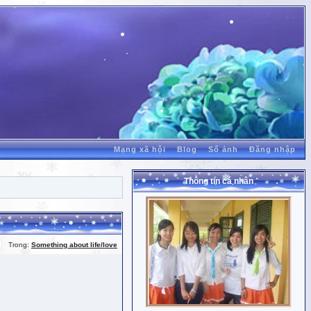
Mạng xã hội
Blog
Sổ ảnh
Đăng nhập
Thông tin cá nhân
Trong:
Something about life/love