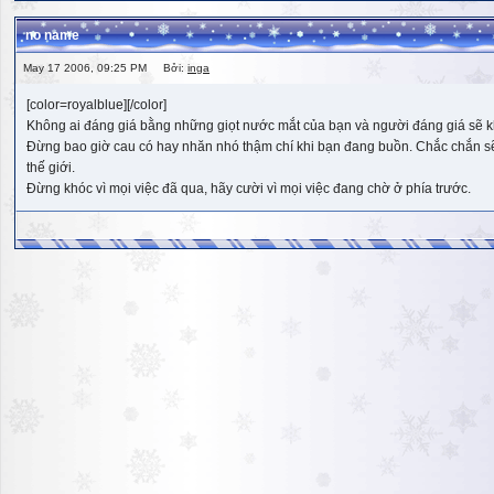
no name
May 17 2006, 09:25 PM Bởi:
inga
[color=royalblue][/color]
Không ai đáng giá bằng những giọt nước mắt của bạn và người đáng giá sẽ k
Đừng bao giờ cau có hay nhăn nhó thậm chí khi bạn đang buồn. Chắc chắn sẽ có
thế giới.
Đừng khóc vì mọi việc đã qua, hãy cười vì mọi việc đang chờ ở phía trước.