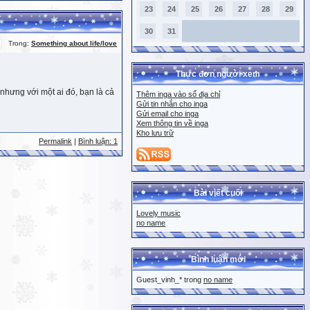
23
24
25
26
27
28
29
30
31
Trong:
Something about life/love
Thực đơn người xem
nhưng với một ai đó, bạn là cả
Thêm inga vào sổ địa chỉ
Gửi tin nhắn cho inga
Gửi email cho inga
Xem thông tin về inga
Kho lưu trữ
Permalink
|
Bình luận: 1
Bài viết cuối
Lovely music
no name
Bình luận mới
Guest_vinh_* trong
no name