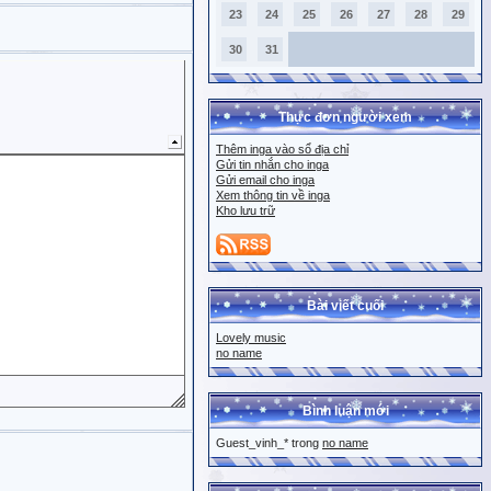
23
24
25
26
27
28
29
30
31
Thực đơn người xem
Thêm inga vào sổ địa chỉ
Gửi tin nhắn cho inga
Gửi email cho inga
Xem thông tin về inga
Kho lưu trữ
Bài viết cuối
Lovely music
no name
Bình luận mới
Guest_vinh_* trong
no name