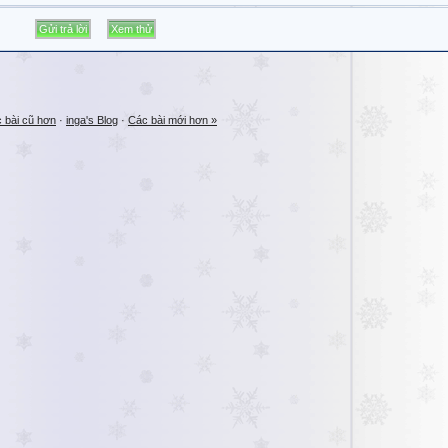
 bài cũ hơn
·
inga's Blog
·
Các bài mới hơn »