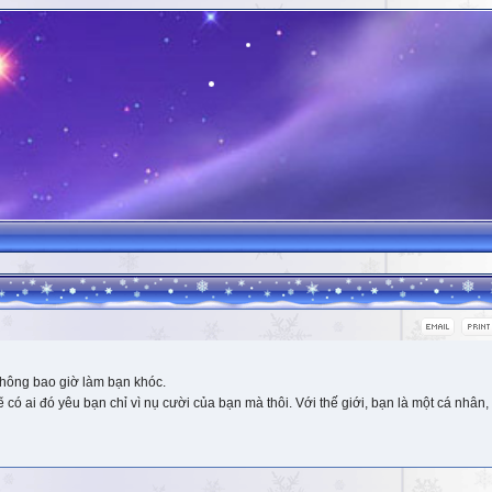
hông bao giờ làm bạn khóc.
 ai đó yêu bạn chỉ vì nụ cười của bạn mà thôi. Với thế giới, bạn là một cá nhân, 