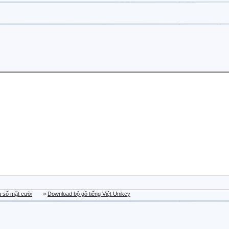
a sổ mặt cười
»
Download bộ gõ tiếng Việt Unikey