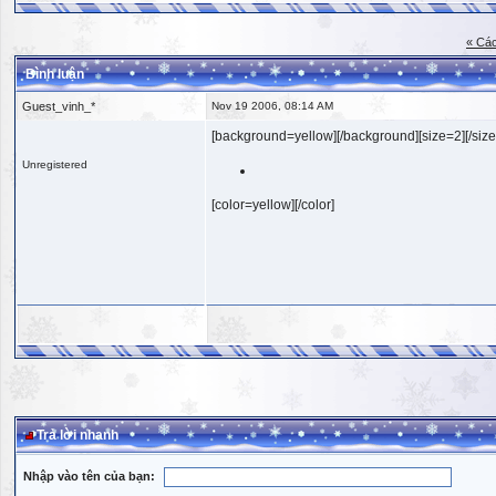
« Các
Bình luận
Guest_vinh_*
Nov 19 2006, 08:14 AM
[background=yellow][/background][size=2][/size
Unregistered
[color=yellow][/color]
Trả lời nhanh
Nhập vào tên của bạn: