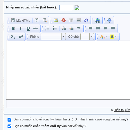
Nhập mã số xác nhận (bắt buộc):
Mã HTML
Phông
Kích cỡ phông
Phông
Cỡ chữ
Phông
Cỡ chữ
»
Hiển thị cử
Bạn có muốn chuyển các ký hiệu như :) :( :D ...thành mặt cười trong bài viết này?
Bạn có muốn
chèn thêm chữ ký
vào bài viết này ?