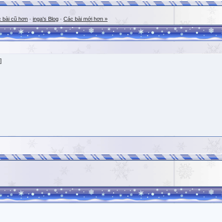
 bài cũ hơn
·
inga's Blog
·
Các bài mới hơn »
]