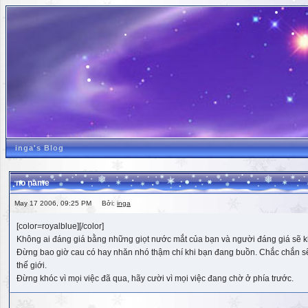
inga's Blog
no name
May 17 2006, 09:25 PM Bởi:
inga
[color=royalblue][/color]
Không ai đáng giá bằng những giọt nước mắt của bạn và người đáng giá sẽ k
Đừng bao giờ cau có hay nhăn nhó thậm chí khi bạn đang buồn. Chắc chắn sẽ có
thế giới.
Đừng khóc vì mọi việc đã qua, hãy cười vì mọi việc đang chờ ở phía trước.