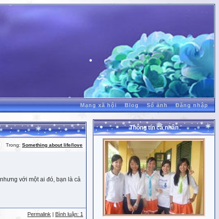
Mạng xã hội
Blog
Sổ ảnh
Đăng nhập
Thông tin cá nhân
Trong:
Something about life/love
nhưng với một ai đó, bạn là cả
Permalink
|
Bình luận: 1