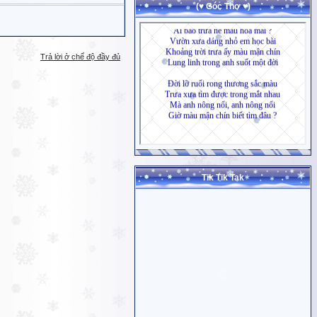
(♥ Góc Thơ ♥)
Trả lời ở chế độ đầy đủ
Tik Tik Tak