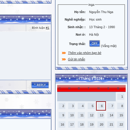
inga
Họ tên:
Nguyễn Thu Nga
Nghề nghiệp:
Học sinh
Sinh nhật:
:
13 Tháng 2 - 1990
Bình luận
#1
Nơi ở:
Hà Nội
Trạng thái:
(Vắng mặt)
Thêm vào nhóm bạn bè
Gửi tin nhắn
«
Tháng 8 2026
»
C
H
B
T
N
S
B
1
2
3
4
5
6
7
8
9
10
11
12
13
14
15
16
17
18
19
20
21
22