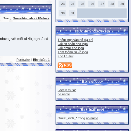
23
24
25
26
27
28
29
30
31
Trong:
Something about life/love
Thực đơn người xem
nhưng với một ai đó, bạn là cả
Thêm inga vào sổ địa chỉ
Gửi tin nhắn cho inga
Gửi email cho inga
Xem thông tin về inga
Kho lưu trữ
Permalink
|
Bình luận: 1
Bài viết cuối
Lovely music
no name
Bình luận mới
Guest_vinh_* trong
no name