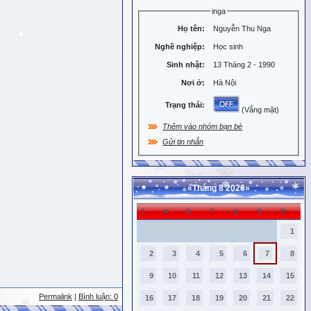
inga
Họ tên:
Nguyễn Thu Nga
Nghề nghiệp:
Học sinh
Sinh nhật:
13 Tháng 2 - 1990
Nơi ở:
Hà Nội
Trạng thái:
(Vắng mặt)
Thêm vào nhóm bạn bè
Gửi tin nhắn
«
Tháng 8 2026
»
C
H
B
T
N
S
B
1
2
3
4
5
6
7
8
9
10
11
12
13
14
15
Permalink
|
Bình luận: 0
16
17
18
19
20
21
22