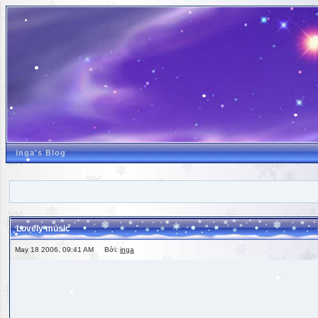
inga's Blog
Lovely music
May 18 2006, 09:41 AM Bởi:
inga