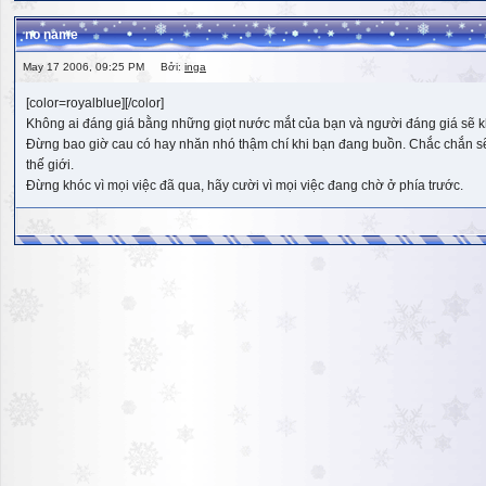
no name
May 17 2006, 09:25 PM Bởi:
inga
[color=royalblue][/color]
Không ai đáng giá bằng những giọt nước mắt của bạn và người đáng giá sẽ k
Đừng bao giờ cau có hay nhăn nhó thậm chí khi bạn đang buồn. Chắc chắn sẽ có
thế giới.
Đừng khóc vì mọi việc đã qua, hãy cười vì mọi việc đang chờ ở phía trước.