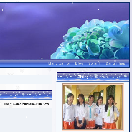
Mạng xã hội
Blog
Sổ ảnh
Đăng nhập
Thông tin cá nhân
Trong:
Something about life/love