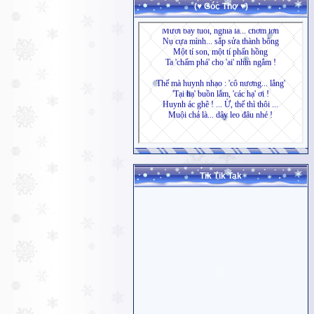
(♥ Góc Thơ ♥)
Tik Tik Tak