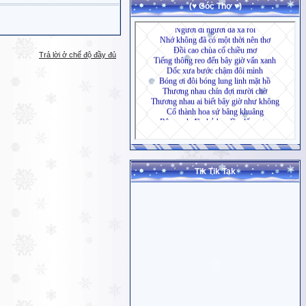
(♥ Góc Thơ ♥)
Trả lời ở chế độ đầy đủ
Tik Tik Tak