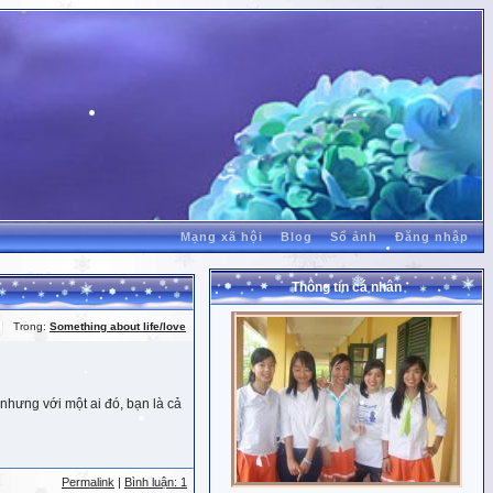
Mạng xã hội
Blog
Sổ ảnh
Đăng nhập
Thông tin cá nhân
Trong:
Something about life/love
nhưng với một ai đó, bạn là cả
Permalink
|
Bình luận: 1