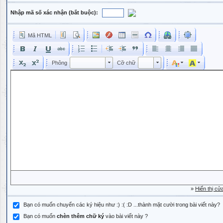
Nhập mã số xác nhận (bắt buộc):
Mã HTML
Phông
Kích cỡ phông
Phông
Cỡ chữ
Phông
Cỡ chữ
»
Hiển thị cử
Bạn có muốn chuyển các ký hiệu như :) :( :D ...thành mặt cười trong bài viết này?
Bạn có muốn
chèn thêm chữ ký
vào bài viết này ?