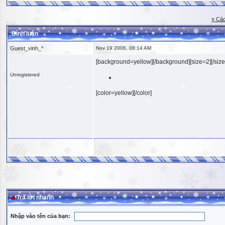
« Các
Bình luận
Guest_vinh_*
Nov 19 2006, 08:14 AM
[background=yellow][/background][size=2][/size
Unregistered
[color=yellow][/color]
Trả lời nhanh
Nhập vào tên của bạn: