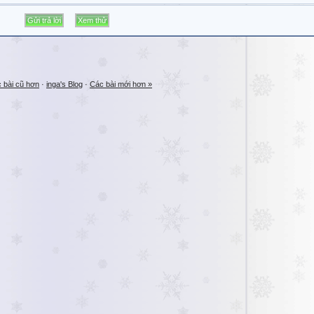
 bài cũ hơn
·
inga's Blog
·
Các bài mới hơn »