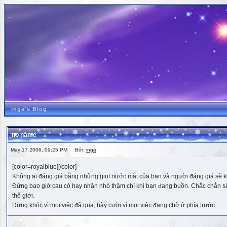
inga's Blog
no name
May 17 2006, 09:25 PM Bởi:
inga
[color=royalblue][/color]
Không ai đáng giá bằng những giọt nước mắt của bạn và người đáng giá sẽ k
Đừng bao giờ cau có hay nhăn nhó thậm chí khi bạn đang buồn. Chắc chắn sẽ có
thế giới.
Đừng khóc vì mọi việc đã qua, hãy cười vì mọi việc đang chờ ở phía trước.