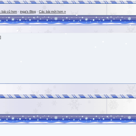
 bài cũ hơn
·
inga's Blog
·
Các bài mới hơn »
]