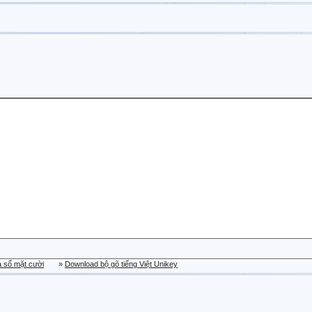
a sổ mặt cười
»
Download bộ gõ tiếng Việt Unikey