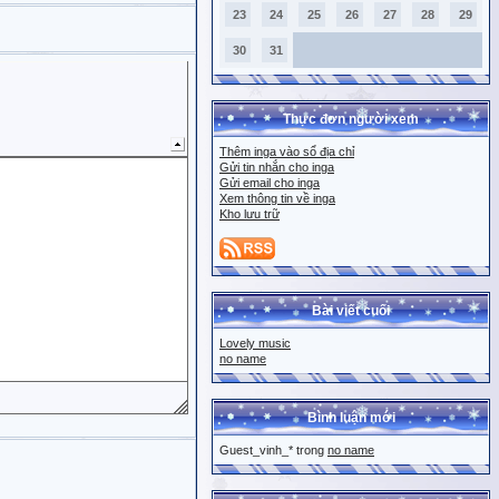
23
24
25
26
27
28
29
30
31
Thực đơn người xem
Thêm inga vào sổ địa chỉ
Gửi tin nhắn cho inga
Gửi email cho inga
Xem thông tin về inga
Kho lưu trữ
Bài viết cuối
Lovely music
no name
Bình luận mới
Guest_vinh_* trong
no name