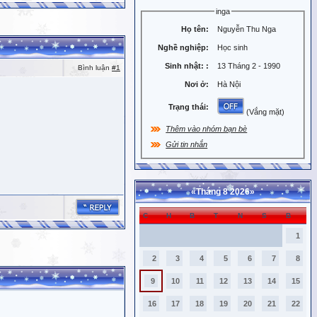
inga
Họ tên:
Nguyễn Thu Nga
Nghề nghiệp:
Học sinh
Sinh nhật:
:
13 Tháng 2 - 1990
Bình luận
#1
Nơi ở:
Hà Nội
Trạng thái:
(Vắng mặt)
Thêm vào nhóm bạn bè
Gửi tin nhắn
«
Tháng 8 2026
»
C
H
B
T
N
S
B
1
2
3
4
5
6
7
8
9
10
11
12
13
14
15
16
17
18
19
20
21
22