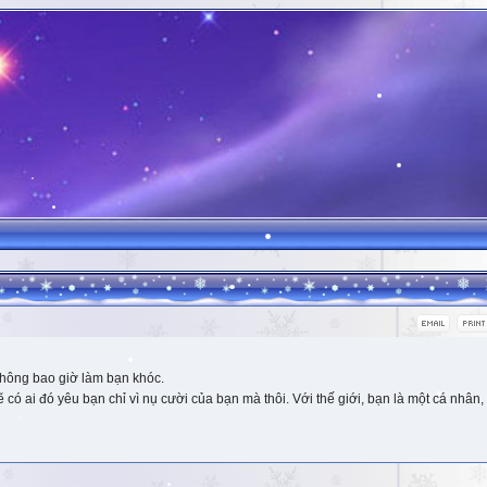
hông bao giờ làm bạn khóc.
 ai đó yêu bạn chỉ vì nụ cười của bạn mà thôi. Với thế giới, bạn là một cá nhân, 