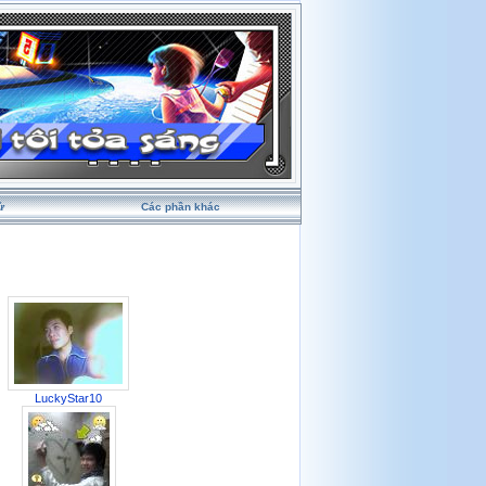
ử
Các phần khác
LuckyStar10