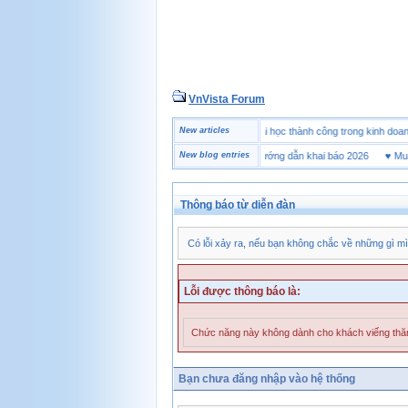
VnVista Forum
♥
Một số câu hỏi phỏng vấn “đặc biệt” của Microsoft
New articles
♥
4 bài học thành công trong kinh 
♥
Tờ khai hải quan là gì? Hướng dẫn khai báo 2026
New blog entries
♥
Mua gi
Thông báo từ diễn đàn
Có lỗi xảy ra, nếu bạn không chắc về những gì mì
Lỗi được thông báo là:
Chức năng này không dành cho khách viếng th
Bạn chưa đăng nhập vào hệ thống