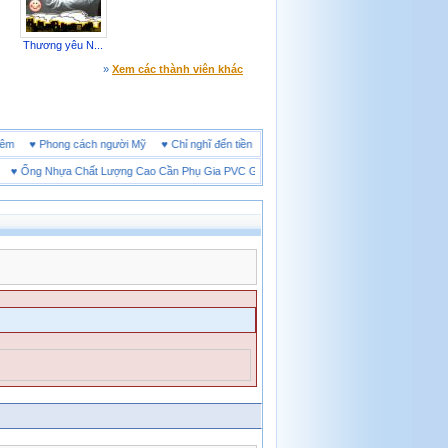
Thương yêu N...
»
Xem các thành viên khác
ine đêm
♥
Phong cách người Mỹ
♥
Chỉ nghĩ đến tiền cũng làm người ta ích kỷ
♥
Ống Nhựa Chất Lượng Cao Cần Phụ Gia PVC Gì?
♥
Giày bảo hộ lót Kevlar và lót thép lo