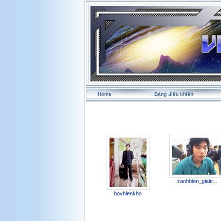
Home
Bảng điều khiển
zanhbien_giaitr...
boyhienkho