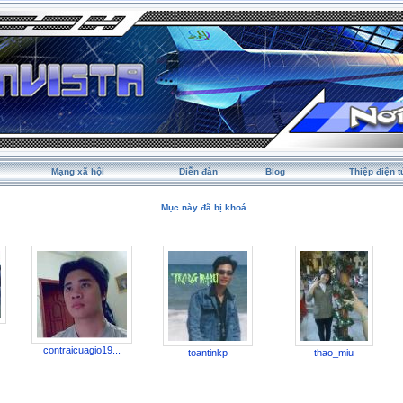
Mạng xã hội
Diễn đàn
Blog
Thiệp điện t
Mục này đã bị khoá
contraicuagio19...
toantinkp
thao_miu