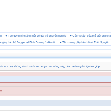
doanh
♥
Tạo dựng hình ảnh một cô gái trẻ chuyên nghiệp
♥
Góc “khác” của thế giới onl
ày bảo hộ Jogger tại Bình Dương ở đâu tốt
♥
Thị trường giày bảo hộ tại Thái Nguyên
nh làm hay không rõ về cách sử dụng chức năng này, hãy tìm trong tài liệu trợ giúp.
ăm