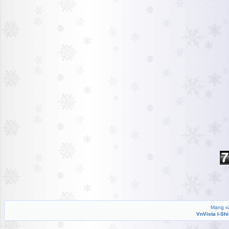
Mạng xã
VnVista I-Sh