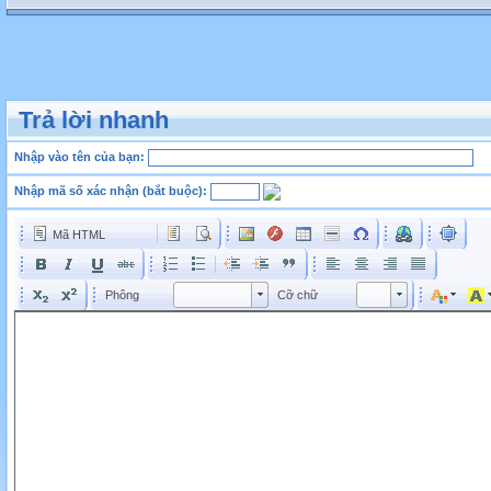
Trả lời nhanh
Nhập vào tên của bạn:
Nhập mã số xác nhận (bắt buộc):
Mã HTML
Phông
Kích cỡ phông
Phông
Cỡ chữ
Phông
Cỡ chữ