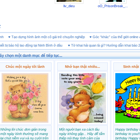
liv_dieu
oO_PrisonBreak_...
ử
kinh doanh
♥
Tạo dựng hình ảnh một cô gái trẻ chuyên nghiệp
♥
Góc “khác” của thế giới
bảo hộ lao động tại Ninh Bình ở đâu
♥
Tờ khai hải quan là gì? Hướng dẫn khai báo 2026
ãy chọn một danh mục để tiếp tục...
Chúc một ngày tốt lành
Nhớ bạn thật nhiều...
Sinh nhật 
Những lời chúc đơn giản trong
Một người bạn xa cách lâu
Happy birthday 
một ngày bình thường sẽ mang
ngày không gặp... Hãy để tấm
birthday to you!
lại chút niềm vui và nụ cười trên
thiệp nói thay tình cảm của
birthday Happy b