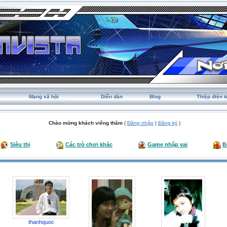
Mạng xã hội
Diễn đàn
Blog
Thiệp điện t
Chào mừng khách viếng thăm
(
Đăng nhập
|
Đăng ký
)
Siêu thị
Các trò chơi khác
Game nhập vai
B
thanhquoc