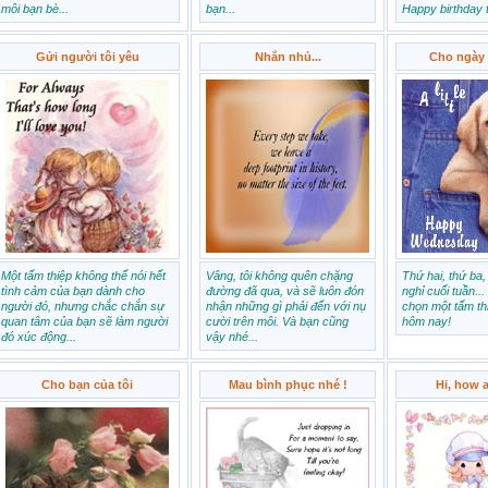
môi bạn bè...
bạn...
Happy birthday 
Gửi người tôi yêu
Nhắn nhủ...
Cho ngày
Một tấm thiệp không thể nói hết
Vâng, tôi không quên chặng
Thứ hai, thứ ba,
tình cảm của bạn dành cho
đường đã qua, và sẽ luôn đón
nghỉ cuối tuần..
người đó, nhưng chắc chắn sự
nhận những gì phải đến với nụ
chọn một tấm th
quan tâm của bạn sẽ làm người
cười trên môi. Và bạn cũng
hôm nay!
đó xúc động...
vậy nhé...
Cho bạn của tôi
Mau bình phục nhé !
Hi, how 