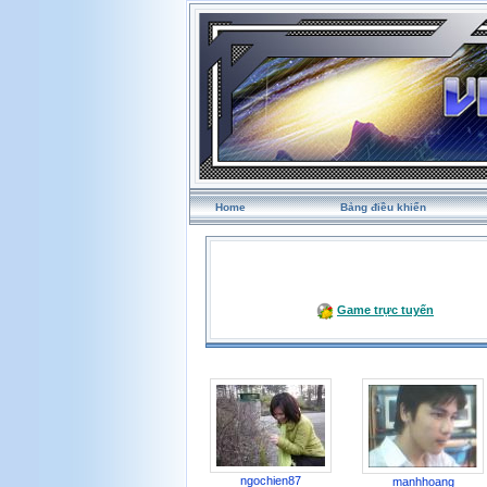
Home
Bảng điều khiển
Game trực tuyến
ngochien87
manhhoang