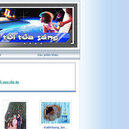
ử
Các phần khác
ộ sưu tập 4u
traitimbang_lan...