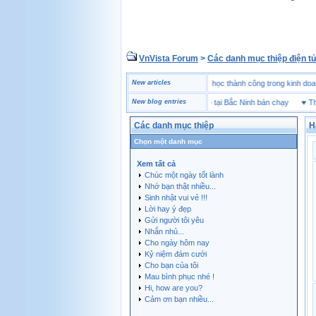
VnVista Forum
>
Các danh mục thiệp điện t
 trẻ
♥
Một số câu hỏi phỏng vấn “đặc biệt” của Microsoft
New articles
♥
4 bài học thành công trong 
♥
Thương hiệu giày bảo hộ tại Bắc Ninh bán chạy
New blog entries
♥
Thiết bị 
Các danh mục thiệp
H
Chọn một danh mục
Xem tất cả
Chúc một ngày tốt lành
Nhớ bạn thật nhiều...
Sinh nhật vui vẻ !!!
Lời hay ý đẹp
Gửi người tôi yêu
Nhắn nhủ...
Cho ngày hôm nay
Kỷ niệm đám cưới
Cho bạn của tôi
Mau bình phục nhé !
Hi, how are you?
Cảm ơn bạn nhiều...