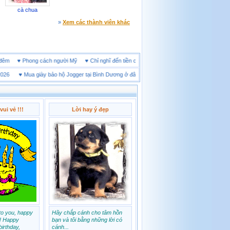
cà chua
»
Xem các thành viên khác
 online đêm
♥
Phong cách người Mỹ
♥
Chỉ nghĩ đến tiền cũng làm người ta ích kỷ
♥
Mua giày bảo hộ Jogger tại Bình Dương ở đâu tốt
♥
Thị trường giày bảo hộ tại Thái N
vui vẻ !!!
Lời hay ý đẹp
to you, happy
Hãy chắp cánh cho tâm hồn
!! Happy
bạn và tôi bằng những lời có
irthday,
cánh...