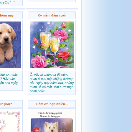
to yOu ^_^
 hôm nay
Kỷ niệm đám cưới
 thứ tư, ngày
Ồ, vậy là chúng ta đã cùng
. ? Hãy vào
nhau đi qua một chặng đường
iệp cho ngày
dài. Ngày này năm xưa, chúng
mình đã có một đám cưới thật
hạnh phúc...
are you?
Cảm ơn bạn nhiều...