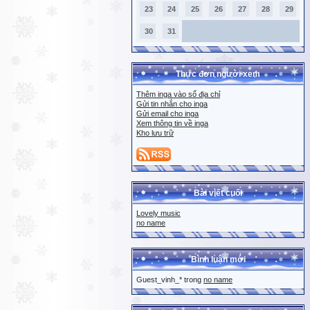
23
24
25
26
27
28
29
30
31
Thực đơn người xem
Thêm inga vào sổ địa chỉ
Gửi tin nhắn cho inga
Gửi email cho inga
Xem thông tin về inga
Kho lưu trữ
Bài viết cuối
Lovely music
no name
Bình luận mới
Guest_vinh_* trong
no name