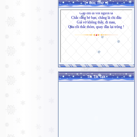
(♥ Góc Thơ ♥)
Tik Tik Tak