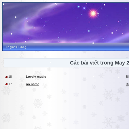
inga's Blog
Các bài viết trong May 
18
Lovely music
Bì
17
no name
Bì