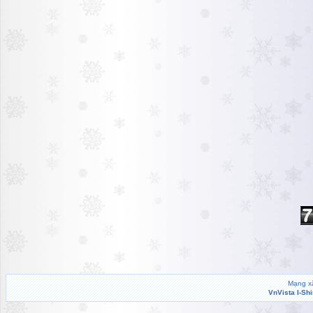
Mạng xã
VnVista I-Sh