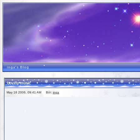
inga's Blog
Lovely music
May 18 2006, 09:41 AM Bởi:
inga