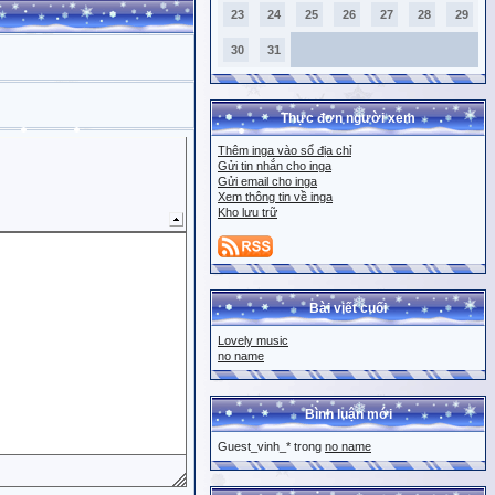
23
24
25
26
27
28
29
30
31
Thực đơn người xem
Thêm inga vào sổ địa chỉ
Gửi tin nhắn cho inga
Gửi email cho inga
Xem thông tin về inga
Kho lưu trữ
Bài viết cuối
Lovely music
no name
Bình luận mới
Guest_vinh_* trong
no name