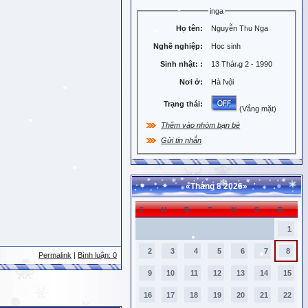
inga
Họ tên:
Nguyễn Thu Nga
Nghề nghiệp:
Học sinh
Sinh nhật:
:
13 Tháng 2 - 1990
Nơi ở:
Hà Nội
Trạng thái:
(Vắng mặt)
Thêm vào nhóm bạn bè
Gửi tin nhắn
«
Tháng 8 2026
»
C
H
B
T
N
S
B
1
2
3
4
5
6
7
8
Permalink
|
Bình luận: 0
9
10
11
12
13
14
15
16
17
18
19
20
21
22