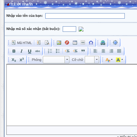
Trả lời nhanh
Nhập vào tên của bạn:
Nhập mã số xác nhận (bắt buộc):
Mã HTML
Phông
Kích cỡ phông
Phông
Cỡ chữ
Phông
Cỡ chữ