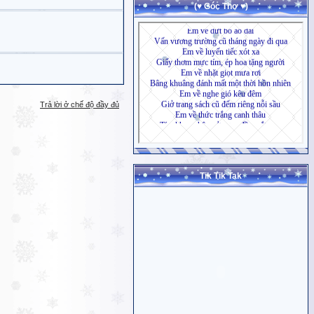
(♥ Góc Thơ ♥)
Trả lời ở chế độ đầy đủ
Tik Tik Tak