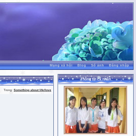
Mạng xã hội
Blog
Sổ ảnh
Đăng nhập
Thông tin cá nhân
Trong:
Something about life/love