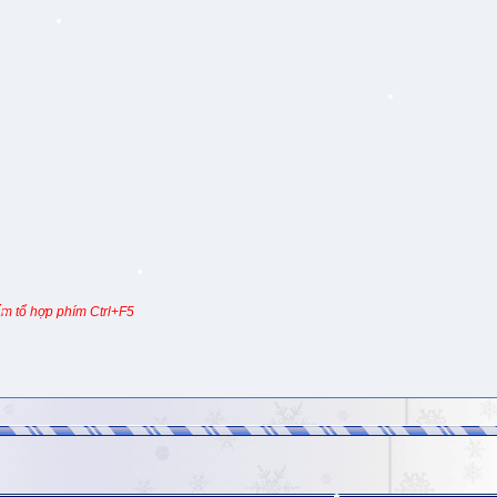
m tổ hợp phím Ctrl+F5