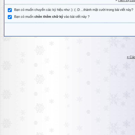
»
Hiển thị cử
Bạn có muốn chuyển các ký hiệu như :) :( :D ...thành mặt cười trong bài viết này?
Bạn có muốn
chèn thêm chữ ký
vào bài viết này ?
« Các