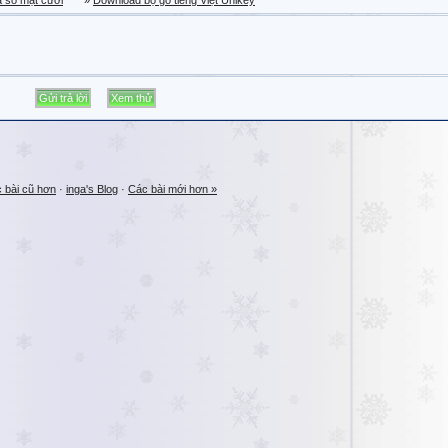
a sổ mặt cười
»
Download bộ gõ tiếng Việt Unikey
 bài cũ hơn
·
inga's Blog
·
Các bài mới hơn »