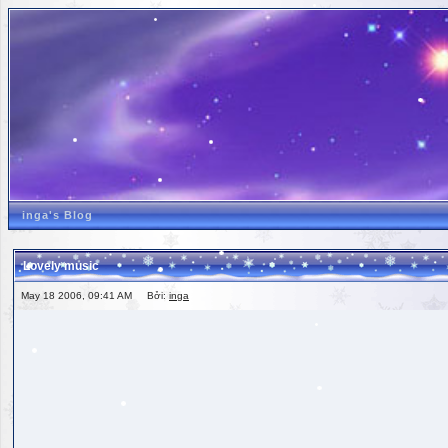
inga's Blog
Lovely music
May 18 2006, 09:41 AM Bởi:
inga