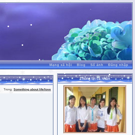
Mạng xã hội
Blog
Sổ ảnh
Đăng nhập
Thông tin cá nhân
Trong:
Something about life/love