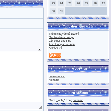
23
24
25
26
27
28
29
30
31
Thực đơn người xem
Thêm inga vào sổ địa chỉ
Gửi tin nhắn cho inga
Gửi email cho inga
Xem thông tin về inga
Kho lưu trữ
Bài viết cuối
Lovely music
no name
Bình luận mới
Guest_vinh_* trong
no name