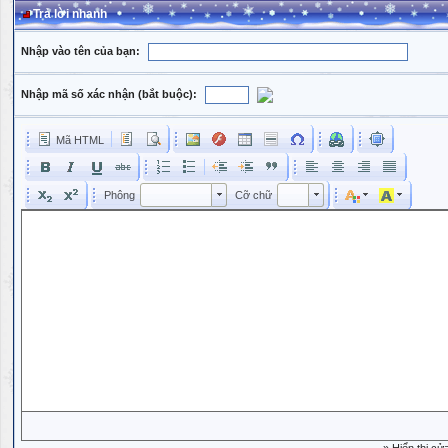
Trả lời nhanh
Nhập vào tên của bạn:
Nhập mã số xác nhận (bắt buộc):
Mã HTML
Phông
Kích cỡ phông
Phông
Cỡ chữ
Phông
Cỡ chữ