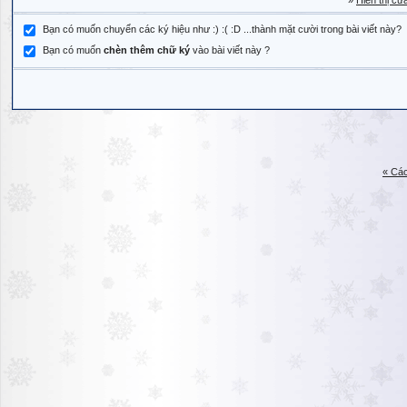
»
Hiển thị cử
Bạn có muốn chuyển các ký hiệu như :) :( :D ...thành mặt cười trong bài viết này?
Bạn có muốn
chèn thêm chữ ký
vào bài viết này ?
« Các