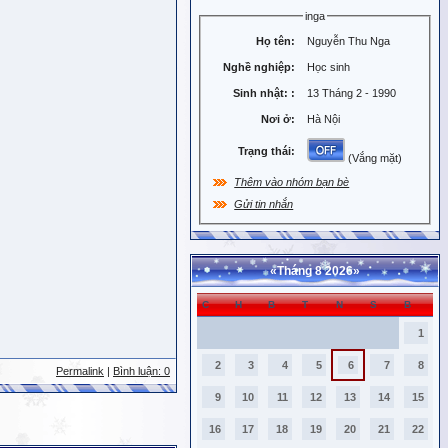
inga
Họ tên:
Nguyễn Thu Nga
Nghề nghiệp:
Học sinh
Sinh nhật:
:
13 Tháng 2 - 1990
Nơi ở:
Hà Nội
Trạng thái:
(Vắng mặt)
Thêm vào nhóm bạn bè
Gửi tin nhắn
«
Tháng 8 2026
»
C
H
B
T
N
S
B
1
2
3
4
5
6
7
8
Permalink
|
Bình luận: 0
9
10
11
12
13
14
15
16
17
18
19
20
21
22