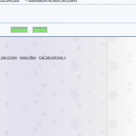
a sổ mặt cười
»
Download bộ gõ tiếng Việt Unikey
 bài cũ hơn
·
inga's Blog
·
Các bài mới hơn »