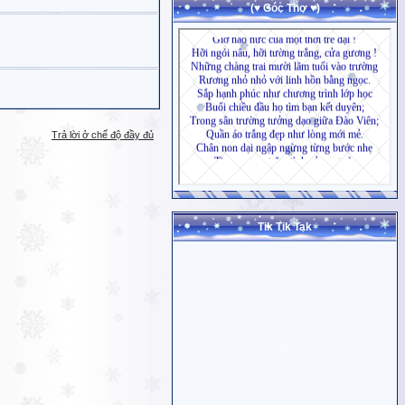
(♥ Góc Thơ ♥)
Trả lời ở chế độ đầy đủ
Tik Tik Tak