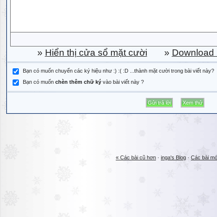
»
Hiển thị cửa sổ mặt cười
»
Download b
Bạn có muốn chuyển các ký hiệu như :) :( :D ...thành mặt cười trong bài viết này?
Bạn có muốn
chèn thêm chữ ký
vào bài viết này ?
« Các bài cũ hơn
·
inga's Blog
·
Các bài mớ