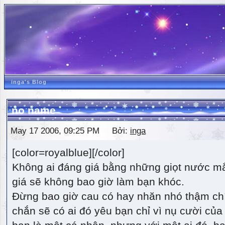
inga's Blog
no name
May 17 2006, 09:25 PM Bởi:
inga
[color=royalblue][/color]
Không ai đáng giá bằng những giọt nước m
giá sẽ không bao giờ làm bạn khóc.
Đừng bao giờ cau có hay nhăn nhó thậm ch
chắn sẽ có ai đó yêu bạn chỉ vì nụ cười của 