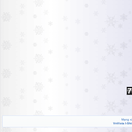
Mạng xã
VnVista I-Sh