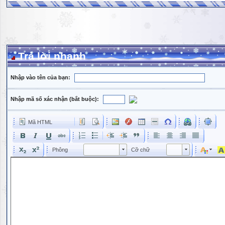
Trả lời nhanh
Nhập vào tên của bạn:
Nhập mã số xác nhận (bắt buộc):
Mã HTML
Phông
Kích cỡ phông
Phông
Cỡ chữ
Phông
Cỡ chữ