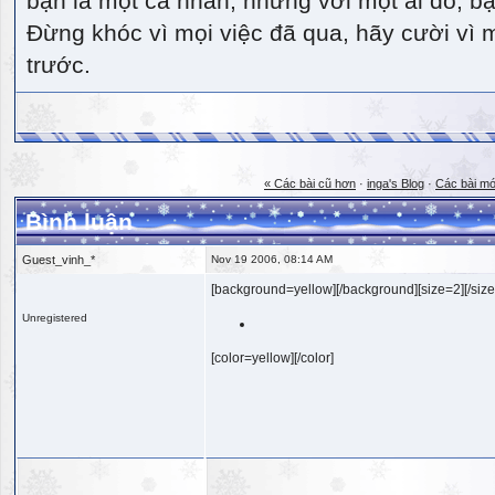
bạn là một cá nhân, nhưng với một ai đó, bạn
Đừng khóc vì mọi việc đã qua, hãy cười vì 
trước.
« Các bài cũ hơn
·
inga's Blog
·
Các bài mớ
Bình luận
Guest_vinh_*
Nov 19 2006, 08:14 AM
[background=yellow][/background][size=2][/size
Unregistered
[color=yellow][/color]