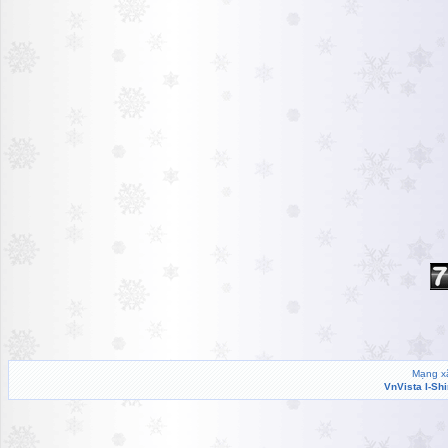
Mạng xã
VnVista I-Sh