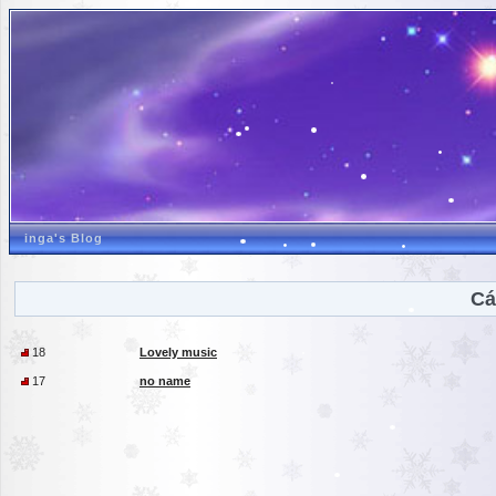
inga's Blog
Cá
18
Lovely music
17
no name