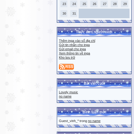
23
24
25
26
27
28
29
30
31
Thực đơn người xem
Thêm inga vào sổ địa chỉ
Gửi tin nhắn cho inga
Gửi email cho inga
Xem thông tin về inga
Kho lưu trữ
Bài viết cuối
Lovely music
no name
Bình luận mới
Guest_vinh_* trong
no name