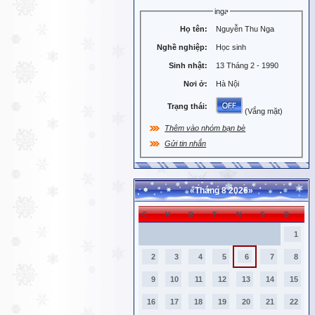
inga
Họ tên:
Nguyễn Thu Nga
Nghề nghiệp:
Học sinh
Sinh nhật:
13 Tháng 2 - 1990
Nơi ở:
Hà Nội
Trạng thái:
(Vắng mặt)
Thêm vào nhóm bạn bè
Gửi tin nhắn
«
Tháng 8 2026
»
C
H
B
T
N
S
B
1
2
3
4
5
6
7
8
9
10
11
12
13
14
15
16
17
18
19
20
21
22