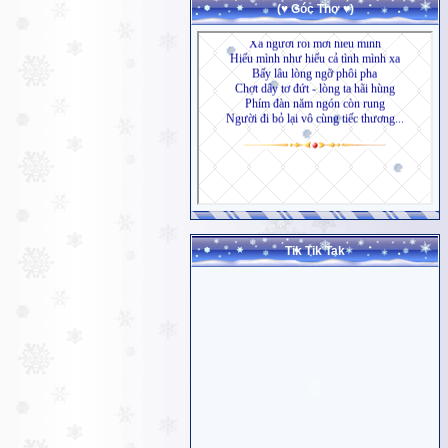
(♥ Góc Thơ ♥)
Tik Tik Tak