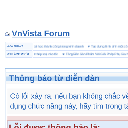
VnVista Forum
ặc biệt” của Microsoft
New articles
♥
4 bài học thành công trong kinh doanh
♥
Tạo dựng hình ảnh mộ
 hộ lót Kevlar và lót thép loại nào tốt
New blog entries
♥
Tăng Bền Sản Phẩm Với Giải Pháp Phụ Gia Nhựa
Thông báo từ diễn đàn
Có lỗi xảy ra, nếu bạn không chắc 
dụng chức năng này, hãy tìm trong tài
Lỗi được thông báo là: