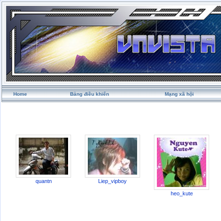
Home
Bảng điều khiển
Mạng xã hội
quantn
Liep_vipboy
heo_kute