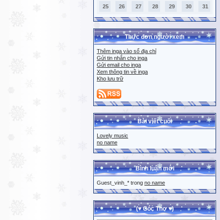
25
26
27
28
29
30
31
Thực đơn người xem
Thêm inga vào sổ địa chỉ
Gửi tin nhắn cho inga
Gửi email cho inga
Xem thông tin về inga
Kho lưu trữ
Bài viết cuối
Lovely music
no name
Bình luận mới
Guest_vinh_* trong
no name
(♥ Góc Thơ ♥)