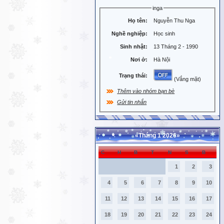
inga
Họ tên:
Nguyễn Thu Nga
Nghề nghiệp:
Học sinh
Sinh nhật:
13 Tháng 2 - 1990
Nơi ở:
Hà Nội
Trạng thái:
(Vắng mặt)
Thêm vào nhóm bạn bè
Gửi tin nhắn
«
Tháng 1 2026
»
C
H
B
T
N
S
B
1
2
3
4
5
6
7
8
9
10
11
12
13
14
15
16
17
18
19
20
21
22
23
24