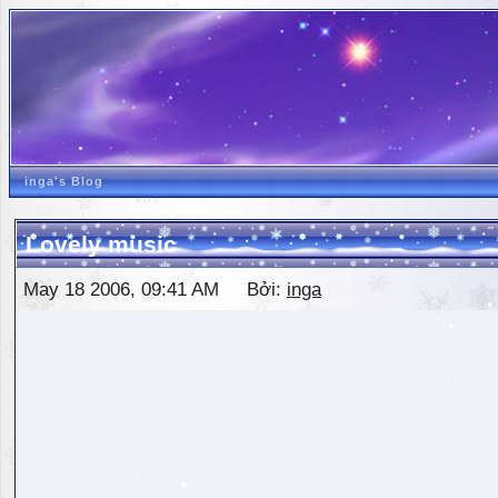
inga's Blog
Lovely music
May 18 2006, 09:41 AM Bởi:
inga