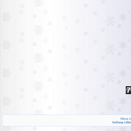
Mạng xã
VnVista I-Sh