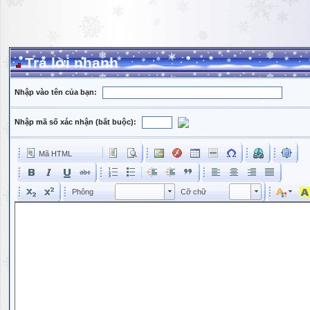
Trả lời nhanh
Nhập vào tên của bạn:
Nhập mã số xác nhận (bắt buộc):
Mã HTML
Phông
Kích cỡ phông
Phông
Cỡ chữ
Phông
Cỡ chữ