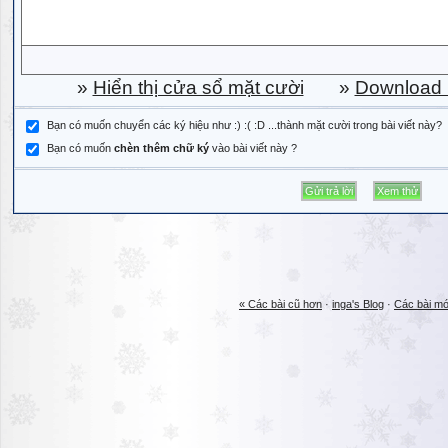
»
Hiển thị cửa sổ mặt cười
»
Download b
Bạn có muốn chuyển các ký hiệu như :) :( :D ...thành mặt cười trong bài viết này?
Bạn có muốn
chèn thêm chữ ký
vào bài viết này ?
« Các bài cũ hơn
·
inga's Blog
·
Các bài mớ