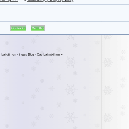
a sổ mặt cười
»
Download bộ gõ tiếng Việt Unikey
 bài cũ hơn
·
inga's Blog
·
Các bài mới hơn »