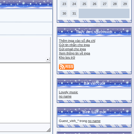
23
24
25
26
27
28
29
30
31
Thực đơn người xem
Thêm inga vào sổ địa chỉ
Gửi tin nhắn cho inga
Gửi email cho inga
Xem thông tin về inga
Kho lưu trữ
Bài viết cuối
Lovely music
no name
Bình luận mới
Guest_vinh_* trong
no name