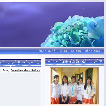
Mạng xã hội
Blog
Sổ ảnh
Đăng nhập
Thông tin cá nhân
Trong:
Something about life/love