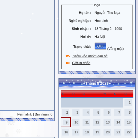
inga
Họ tên:
Nguyễn Thu Nga
Nghề nghiệp:
Học sinh
Sinh nhật:
:
13 Tháng 2 - 1990
Nơi ở:
Hà Nội
Trạng thái:
(Vắng mặt)
Thêm vào nhóm bạn bè
Gửi tin nhắn
«
Tháng 8 2026
»
C
H
B
T
N
S
B
1
2
3
4
5
6
7
8
Permalink
|
Bình luận: 0
9
10
11
12
13
14
15
16
17
18
19
20
21
22