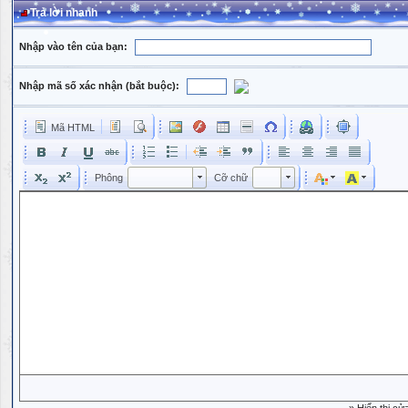
Trả lời nhanh
Nhập vào tên của bạn:
Nhập mã số xác nhận (bắt buộc):
Mã HTML
Phông
Kích cỡ phông
Phông
Cỡ chữ
Phông
Cỡ chữ