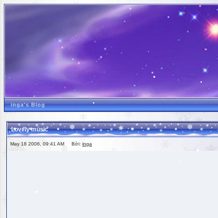
inga's Blog
Lovely music
May 18 2006, 09:41 AM Bởi:
inga