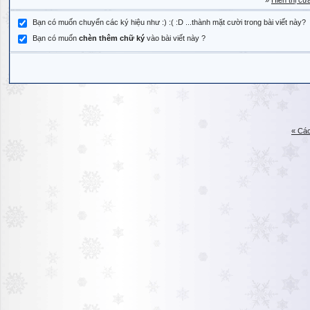
»
Hiển thị cử
Bạn có muốn chuyển các ký hiệu như :) :( :D ...thành mặt cười trong bài viết này?
Bạn có muốn
chèn thêm chữ ký
vào bài viết này ?
« Các