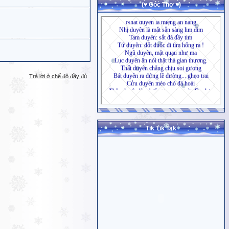
(♥ Góc Thơ ♥)
Trả lời ở chế độ đầy đủ
Tik Tik Tak