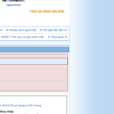
nguyentoan
»
Xem các thành viên khác
ine đêm
♥
Phong cách người Mỹ
♥
Chỉ nghĩ đến tiền cũng làm người ta ích kỷ
ET Tình yêu và giọt nước mắt
♥
Tổng quan về giày bảo hộ tại Vĩnh Long
♥
Khả Năng 
 khích khi sử dụng vi tính chung
 đăng nhập