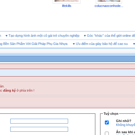
lifekills
colucnaoconhode...
doanh
♥
Tạo dựng hình ảnh một cô gái trẻ chuyên nghiệp
♥
Góc “khác” của thế giới onl
n Sản Phẩm Với Giải Pháp Phụ Gia Nhựa
♥
Ưu điểm của giày bảo hộ đế cao su
♥
SHE
đàn.
ục
đăng ký
ở phía trên !
Tuỳ chọn
Ghi nhớ?
Không khuyến
Ẩn sau khi