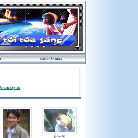
ử
Các phần khác
ộ sưu tập 4u
jenkute