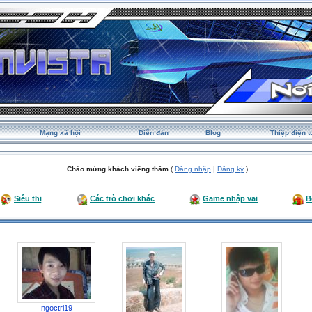
Mạng xã hội
Diễn đàn
Blog
Thiệp điện t
Chào mừng khách viếng thăm
(
Đăng nhập
|
Đăng ký
)
Siêu thị
Các trò chơi khác
Game nhập vai
B
ngoctri19