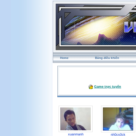
Home
Bảng điều khiển
Game trực tuyến
xuanmanh
nh0cs0ck