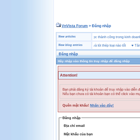
VnVista Forum
> Đăng nhập
♥
Một số câu hỏi phỏng vấn “đặc biệt” của Microsoft
New articles
♥
4 bài học thành công trong kinh 
♥
Giày bảo hộ lót Kevlar và lót thép loại nào tốt
New blog entries
♥
Tăng Bề
Đăng nhập
Hãy nhập vào thông tin truy nhập để đăng nhập
Attention!
Bạn phải đăng ký tài khoản để truy nhập vào diễn 
Nếu bạn chưa có tài khoản bạn có thể click vào m
Quên mật khẩu!
Nhấn vào đây!
Đăng nhập
Địa chỉ email
Mật khẩu của bạn