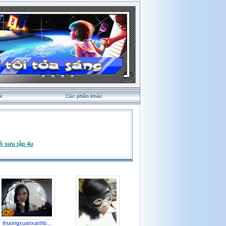
ử
Các phần khác
ộ sưu tập 4u
thuongxuanxanhb...