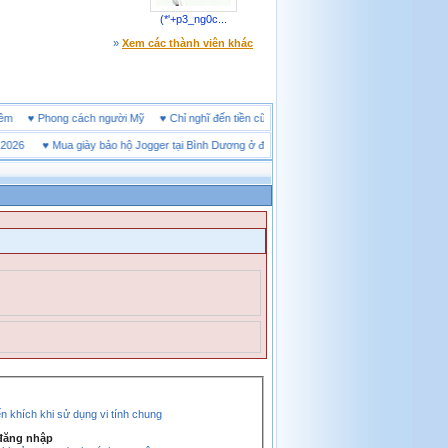
(*'+p3_ng0c...
»
Xem các thành viên khác
ine đêm
♥
Phong cách người Mỹ
♥
Chỉ nghĩ đến tiền cũng làm người ta ích kỷ
26
♥
Mua giày bảo hộ Jogger tại Bình Dương ở đâu tốt
♥
Thị trường giày bảo hộ tại Th
 khích khi sử dụng vi tính chung
 đăng nhập