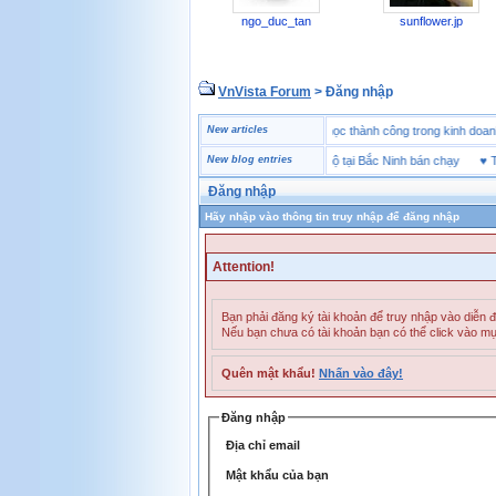
ngo_duc_tan
sunflower.jp
VnVista Forum
> Đăng nhập
♥
Một số câu hỏi phỏng vấn “đặc biệt” của Microsoft
New articles
♥
4 bài học thành công trong kinh 
♥
Thương hiệu giày bảo hộ tại Bắc Ninh bán chạy
New blog entries
♥
Thiế
Đăng nhập
Hãy nhập vào thông tin truy nhập để đăng nhập
Attention!
Bạn phải đăng ký tài khoản để truy nhập vào diễn 
Nếu bạn chưa có tài khoản bạn có thể click vào m
Quên mật khẩu!
Nhấn vào đây!
Đăng nhập
Địa chỉ email
Mật khẩu của bạn