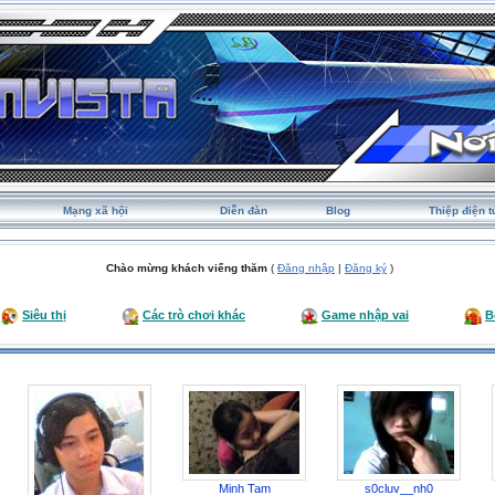
Mạng xã hội
Diễn đàn
Blog
Thiệp điện t
Chào mừng khách viếng thăm
(
Đăng nhập
|
Đăng ký
)
Siêu thị
Các trò chơi khác
Game nhập vai
B
Minh Tam
s0cluv__nh0