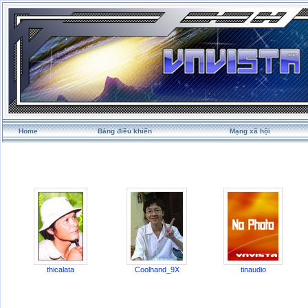
Home
Bảng điều khiển
Mạng xã hội
thicalata
Coolhand_9X
tinaudio