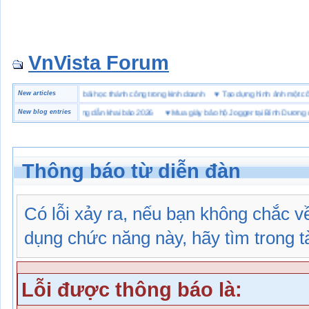
VnVista Forum
đặc biệt” của Microsoft
New articles
♥
4 bài học thành công trong kinh doanh
♥
Tạo dựng hình ảnh mộ
 hải quan là gì? Hướng dẫn khai báo 2026
New blog entries
♥
Mua giày bảo hộ Jogger tại Bình Dương ở đâu
Thông báo từ diễn đàn
Có lỗi xảy ra, nếu bạn không chắc 
dụng chức năng này, hãy tìm trong tài
Lỗi được thông báo là: