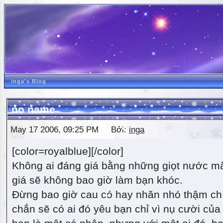
inga's Blog
no name
May 17 2006, 09:25 PM Bởi:
inga
[color=royalblue][/color]
Không ai đáng giá bằng những giọt nước m
giá sẽ không bao giờ làm bạn khóc.
Đừng bao giờ cau có hay nhăn nhó thậm ch
chắn sẽ có ai đó yêu bạn chỉ vì nụ cười của 