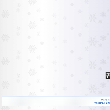
Mạng xã
VnVista I-Sh