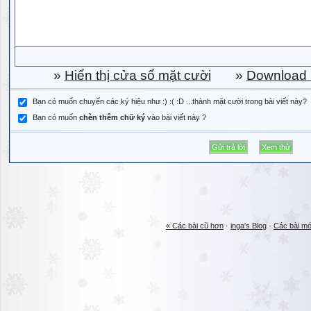
»
Hiển thị cửa sổ mặt cười
»
Download b
Bạn có muốn chuyển các ký hiệu như :) :( :D ...thành mặt cười trong bài viết này?
Bạn có muốn
chèn thêm chữ ký
vào bài viết này ?
« Các bài cũ hơn
·
inga's Blog
·
Các bài mớ