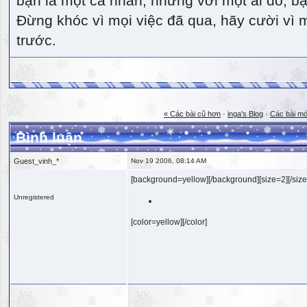
bạn là một cá nhân, nhưng với một ai đó, bạn
Đừng khóc vì mọi việc đã qua, hãy cười vì 
trước.
« Các bài cũ hơn
·
inga's Blog
·
Các bài mớ
Bình luận
Guest_vinh_*
Nov 19 2006, 08:14 AM
[background=yellow][/background][size=2][/size
Unregistered
[color=yellow][/color]