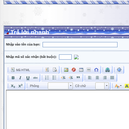
Trả lời nhanh
Nhập vào tên của bạn:
Nhập mã số xác nhận (bắt buộc):
Mã HTML
Phông
Kích cỡ phông
Phông
Cỡ chữ
Phông
Cỡ chữ