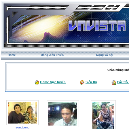
Home
Bảng điều khiển
Mạng xã hội
Chào mừng khá
Game trực tuyến
Siêu thị
Các trò
songbung