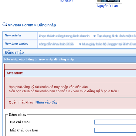
hongson
Nguyễn Ý Lan...
VnVista Forum
> Đăng nhập
c biệt” của Microsoft
New articles
♥
4 bài học thành công trong kinh doanh
♥
Tạo dựng hình ảnh một 
 khai hải quan là gì? Hướng dẫn khai báo 2026
New blog entries
♥
Mua giày bảo hộ Jogger tại Bình Dương 
Đăng nhập
Hãy nhập vào thông tin truy nhập để đăng nhập
Attention!
Bạn phải đăng ký tài khoản để truy nhập vào diễn đàn.
Nếu bạn chưa có tài khoản bạn có thể click vào mục
đăng ký
ở phía trên !
Quên mật khẩu!
Nhấn vào đây!
Đăng nhập
Địa chỉ email
Mật khẩu của bạn