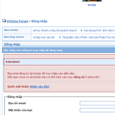
tiendat
VnVista Forum
> Đăng nhập
đặc biệt” của Microsoft
New articles
♥
4 bài học thành công trong kinh doanh
♥
Tạo dựng hình ảnh m
bảo hộ lót Kevlar và lót thép loại nào tốt
New blog entries
♥
Tăng Bền Sản Phẩm Với Giải Pháp Phụ Gia N
Đăng nhập
Hãy nhập vào thông tin truy nhập để đăng nhập
Attention!
Bạn phải đăng ký tài khoản để truy nhập vào diễn đàn.
Nếu bạn chưa có tài khoản bạn có thể click vào mục
đăng ký
ở phía trên !
Quên mật khẩu!
Nhấn vào đây!
Đăng nhập
Địa chỉ email
Mật khẩu của bạn