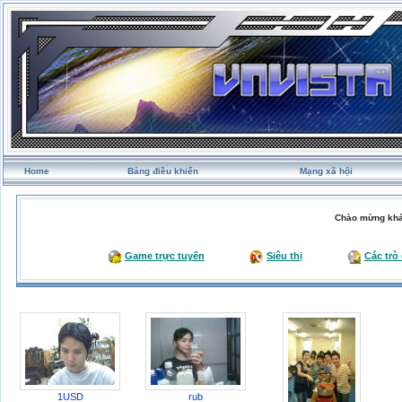
Home
Bảng điều khiển
Mạng xã hội
Chào mừng khá
Game trực tuyến
Siêu thị
Các trò
1USD
rub