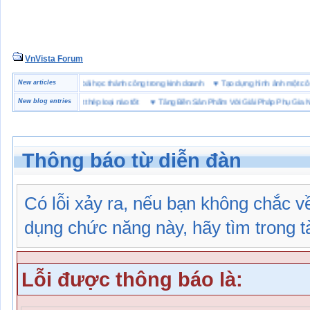
VnVista Forum
ặc biệt” của Microsoft
New articles
♥
4 bài học thành công trong kinh doanh
♥
Tạo dựng hình ảnh mộ
 hộ lót Kevlar và lót thép loại nào tốt
New blog entries
♥
Tăng Bền Sản Phẩm Với Giải Pháp Phụ Gia Nhựa
Thông báo từ diễn đàn
Có lỗi xảy ra, nếu bạn không chắc 
dụng chức năng này, hãy tìm trong tài
Lỗi được thông báo là: