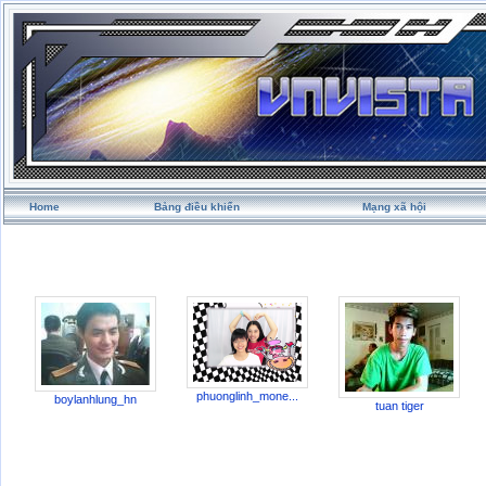
Home
Bảng điều khiển
Mạng xã hội
phuonglinh_mone...
boylanhlung_hn
tuan tiger