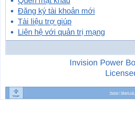
Quên mật khẩu
Đăng ký tài khoản mới
Tài liệu trợ giúp
Liên hệ với quản trị mạng
Invision Power Bo
License
Home
|
Mạng xã 