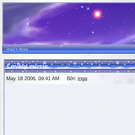
inga's Blog
Lovely music
May 18 2006, 09:41 AM Bởi:
inga