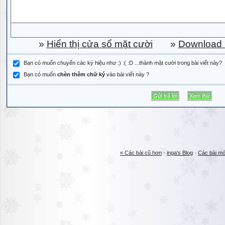
»
Hiển thị cửa sổ mặt cười
»
Download b
Bạn có muốn chuyển các ký hiệu như :) :( :D ...thành mặt cười trong bài viết này?
Bạn có muốn
chèn thêm chữ ký
vào bài viết này ?
« Các bài cũ hơn
·
inga's Blog
·
Các bài mớ