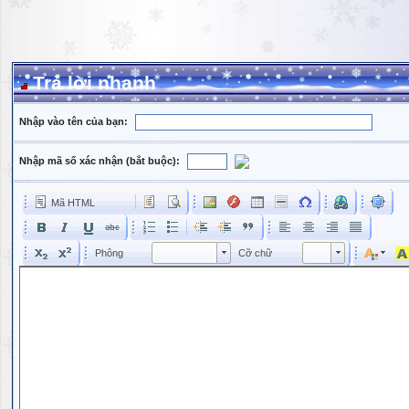
Trả lời nhanh
Nhập vào tên của bạn:
Nhập mã số xác nhận (bắt buộc):
Mã HTML
Phông
Kích cỡ phông
Phông
Cỡ chữ
Phông
Cỡ chữ