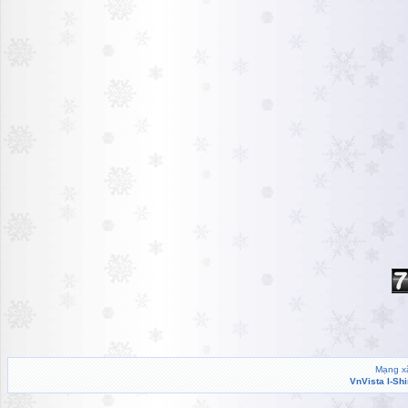
Mạng xã
VnVista I-Sh