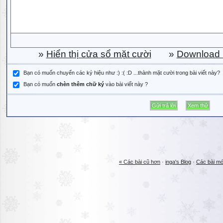
»
Hiển thị cửa sổ mặt cười
»
Download b
Bạn có muốn chuyển các ký hiệu như :) :( :D ...thành mặt cười trong bài viết này?
Bạn có muốn
chèn thêm chữ ký
vào bài viết này ?
« Các bài cũ hơn
·
inga's Blog
·
Các bài mớ