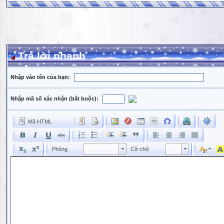
Trả lời nhanh
Nhập vào tên của bạn:
Nhập mã số xác nhận (bắt buộc):
Mã HTML
Phông
Kích cỡ phông
Phông
Cỡ chữ
Phông
Cỡ chữ