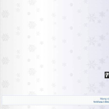
Mạng xã
VnVista I-Sh