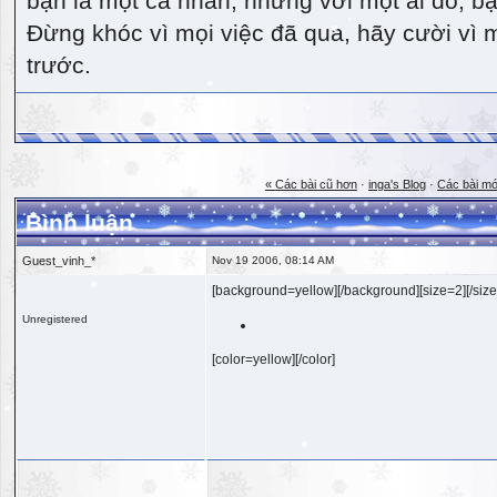
bạn là một cá nhân, nhưng với một ai đó, bạn
Đừng khóc vì mọi việc đã qua, hãy cười vì 
trước.
« Các bài cũ hơn
·
inga's Blog
·
Các bài mớ
Bình luận
Guest_vinh_*
Nov 19 2006, 08:14 AM
[background=yellow][/background][size=2][/size
Unregistered
[color=yellow][/color]