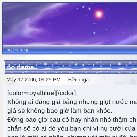
inga's Blog
no name
May 17 2006, 09:25 PM Bởi:
inga
[color=royalblue][/color]
Không ai đáng giá bằng những giọt nước m
giá sẽ không bao giờ làm bạn khóc.
Đừng bao giờ cau có hay nhăn nhó thậm ch
chắn sẽ có ai đó yêu bạn chỉ vì nụ cười của 