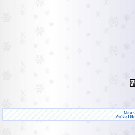
Mạng xã
VnVista I-Sh