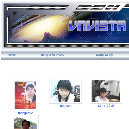
Home
Bảng điều khiển
Mạng xã hội
pe_nam
t3_nt_1210
thongoc92