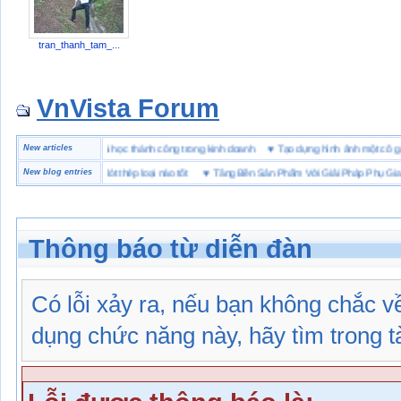
tran_thanh_tam_...
VnVista Forum
 biệt” của Microsoft
New articles
♥
4 bài học thành công trong kinh doanh
♥
Tạo dựng hình ảnh một 
ảo hộ lót Kevlar và lót thép loại nào tốt
New blog entries
♥
Tăng Bền Sản Phẩm Với Giải Pháp Phụ Gia Nh
Thông báo từ diễn đàn
Có lỗi xảy ra, nếu bạn không chắc 
dụng chức năng này, hãy tìm trong tài